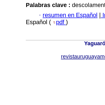
Palabras clave :
descolamento
·
resumen en Español
|
I
Español (
pdf
)
Yaguaró
revistauruguayam