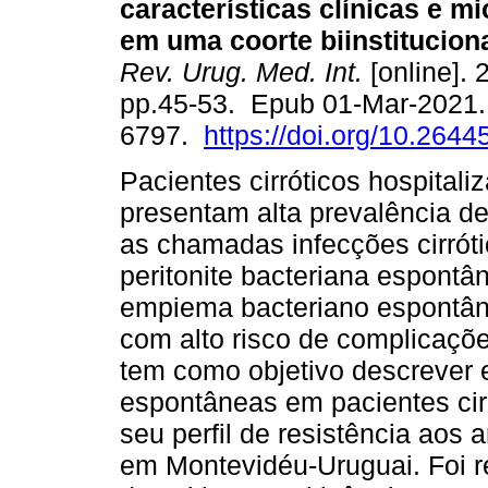
características clínicas e m
em uma coorte biinstitucion
Rev. Urug. Med. Int.
[online]. 
pp.45-53. Epub 01-Mar-2021.
6797.
https://doi.org/10.2644
Pacientes cirróticos hospitali
presentam alta prevalência de
as chamadas infecções cirrót
peritonite bacteriana espontâ
empiema bacteriano espontâne
com alto risco de complicaçõe
tem como objetivo descrever e
espontâneas em pacientes cirr
seu perfil de resistência aos 
em Montevidéu-Uruguai. Foi r