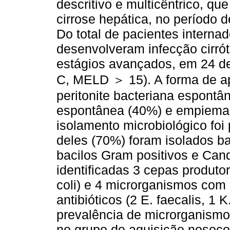
descritivo e multicêntrico, qu
cirrose hepática, no período
Do total de pacientes interna
desenvolveram infecção cirrót
estágios avançados, em 24 de
C, MELD ＞ 15). A forma de ap
peritonite bacteriana espont
espontânea (40%) e empiema 
isolamento microbiológico fo
deles (70%) foram isolados b
bacilos Gram positivos e Ca
identificadas 3 cepas produt
coli) e 4 microrganismos com o
antibióticos (2 E. faecalis, 1 
prevalência de microrganismos
no grupo de aquisição nosocom