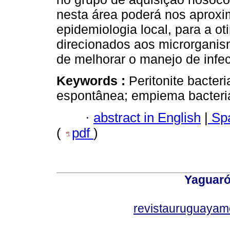
nesta área poderá nos aprox
epidemiologia local, para a o
direcionados aos microrganis
de melhorar o manejo de infe
Keywords :
Peritonite bacte
espontânea; empiema bacteria
·
abstract in English
|
Spa
(
pdf
)
Yaguaró
revistauruguayam