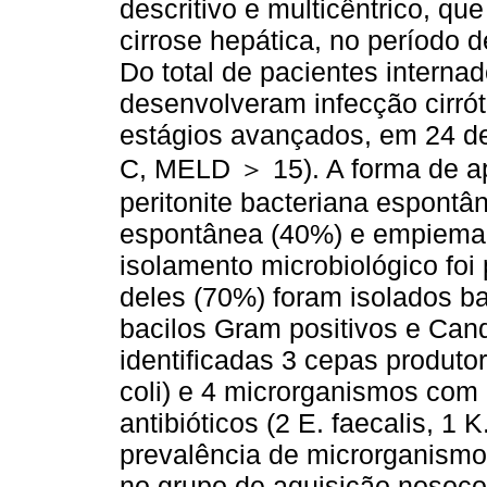
descritivo e multicêntrico, qu
cirrose hepática, no período
Do total de pacientes interna
desenvolveram infecção cirrót
estágios avançados, em 24 de
C, MELD ＞ 15). A forma de ap
peritonite bacteriana espont
espontânea (40%) e empiema 
isolamento microbiológico fo
deles (70%) foram isolados b
bacilos Gram positivos e Ca
identificadas 3 cepas produt
coli) e 4 microrganismos com o
antibióticos (2 E. faecalis, 1 
prevalência de microrganismos
no grupo de aquisição nosocom