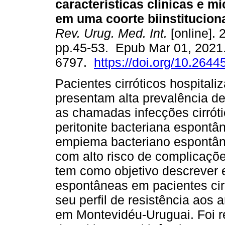
características clínicas e m
em uma coorte biinstitucion
Rev. Urug. Med. Int.
[online]. 
pp.45-53. Epub Mar 01, 2021
6797.
https://doi.org/10.2644
Pacientes cirróticos hospitali
presentam alta prevalência de
as chamadas infecções cirrót
peritonite bacteriana espontâ
empiema bacteriano espontâne
com alto risco de complicaçõe
tem como objetivo descrever e
espontâneas em pacientes cirr
seu perfil de resistência aos 
em Montevidéu-Uruguai. Foi r