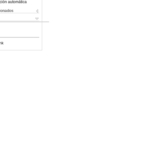
ción automática
cionados
nk