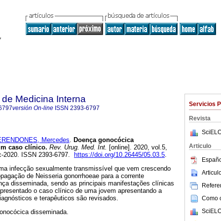
de Medicina Interna
Servicios 
6797
versión On-line
ISSN
2393-6797
Revista
SciELO
ERENDONES, Mercedes
.
Doença gonocócica
Articulo
m caso clínico.
Rev. Urug. Med. Int.
[online]. 2020, vol.5,
ic-2020. ISSN 2393-6797.
https://doi.org/10.26445/05.03.5
.
Españo
uma infecção sexualmente transmissível que vem crescendo
Articu
opagação de Neisseria gonorrhoeae para a corrente
a disseminada, sendo as principais manifestações clínicas
Referen
 apresentado o caso clínico de uma jovem apresentando a
 diagnósticos e terapêuticos são revisados.
Como ci
SciELO
onocócica disseminada.