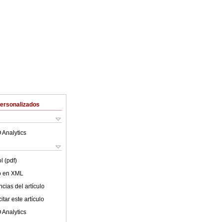
Personalizados
 Analytics
l (pdf)
lo en XML
cias del artículo
tar este artículo
 Analytics