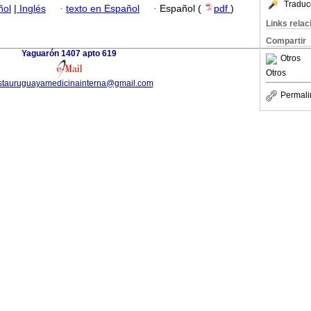
Traduc
ñol
|
Inglés
·
texto en Español
·
Español (
pdf
)
Links rela
Compartir
Yaguarón 1407 apto 619
Otros
Otros
istauruguayamedicinainterna@gmail.com
Permali