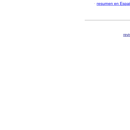
·
resumen en Espa
rev