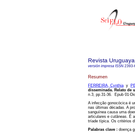
Revista Uruguaya 
versión impresa
ISSN
2393-
Resumen
FERREIRA, Cynthia
y
P
disseminada. Relato de u
n.3, pp.31-36. Epub 01-D
A infecção gonocócica é 
nas últimas décadas. A pr
sanguínea causa uma doenç
articulares e cutâneas. É
tríade típica. Os critérios
Palabras clave :
doença g