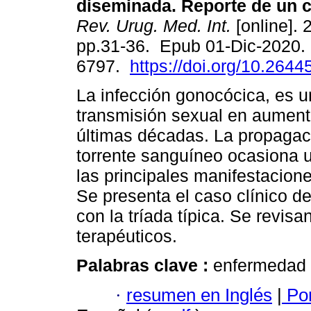
diseminada. Reporte de un c
Rev. Urug. Med. Int.
[online]. 
pp.31-36. Epub 01-Dic-2020.
6797.
https://doi.org/10.2644
La infección gonocócica, es u
transmisión sexual en aument
últimas décadas. La propagac
torrente sanguíneo ocasiona 
las principales manifestacione
Se presenta el caso clínico d
con la tríada típica. Se revisa
terapéuticos.
Palabras clave :
enfermedad 
·
resumen en Inglés
|
Por