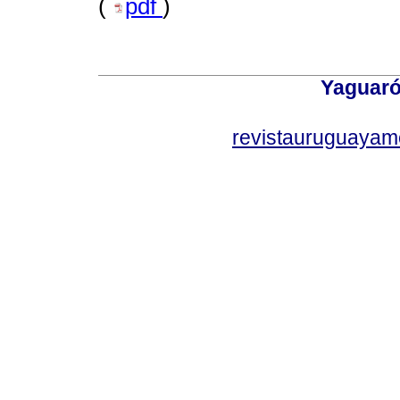
(
pdf
)
Yaguaró
revistauruguayam