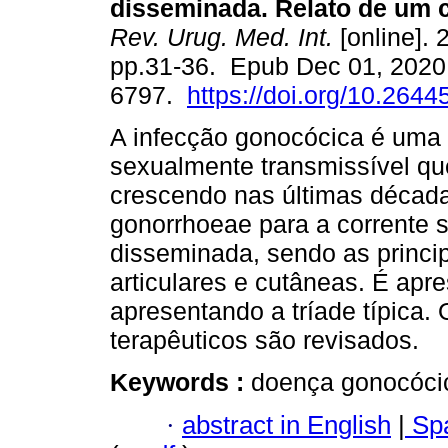
disseminada. Relato de um c
Rev. Urug. Med. Int.
[online]. 
pp.31-36. Epub Dec 01, 2020
6797.
https://doi.org/10.2644
A infecção gonocócica é uma 
sexualmente transmissível q
crescendo nas últimas década
gonorrhoeae para a corrente
disseminada, sendo as princip
articulares e cutâneas. É apr
apresentando a tríade típica. 
terapêuticos são revisados.
Keywords :
doença gonocóci
·
abstract in English
|
Spa