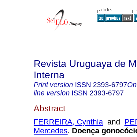
Revista Uruguaya de M
Interna
Print version
ISSN
2393-6797
On
line version
ISSN
2393-6797
Abstract
FERREIRA, Cynthia
and
PE
Mercedes
.
Doença gonocóci