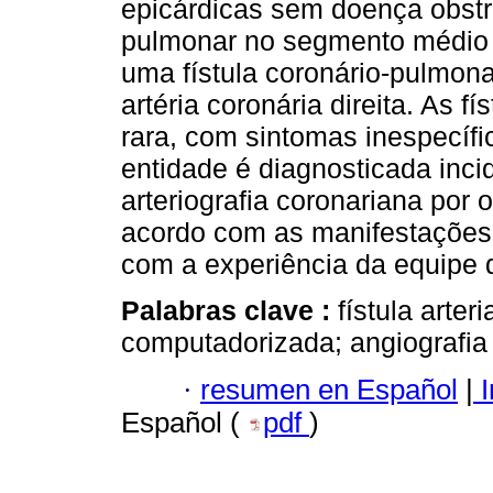
epicárdicas sem doença obstr
pulmonar no segmento médio d
uma fístula coronário-pulmona
artéria coronária direita. As 
rara, com sintomas inespecífi
entidade é diagnosticada inci
arteriografia coronariana por 
acordo com as manifestações
com a experiência da equipe d
Palabras clave :
fístula arter
computadorizada; angiografia
·
resumen en Español
|
I
Español (
pdf
)