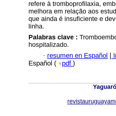
refere à tromboprofilaxia, e
melhora em relação aos estud
que ainda é insuficiente e d
linha.
Palabras clave :
Tromboembol
hospitalizado.
·
resumen en Español
|
I
Español (
pdf
)
Yaguaró
revistauruguayam