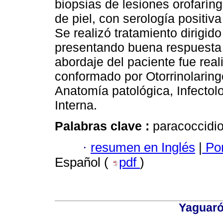
biopsias de lesiones orofarín
de piel, con serología positiv
Se realizó tratamiento dirigid
presentando buena respuesta 
abordaje del paciente fue real
conformado por Otorrinolaringo
Anatomía patológica, Infectol
Interna.
Palabras clave :
paracoccidi
·
resumen en Inglés
|
Por
Español (
pdf
)
Yaguaró