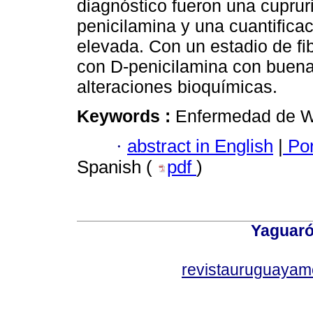
diagnóstico fueron una cupru
penicilamina y una cuantifica
elevada. Con un estadio de fi
con D-penicilamina con buena 
alteraciones bioquímicas.
Keywords :
Enfermedad de Wi
·
abstract in English
|
Por
Spanish (
pdf
)
Yaguaró
revistauruguayam