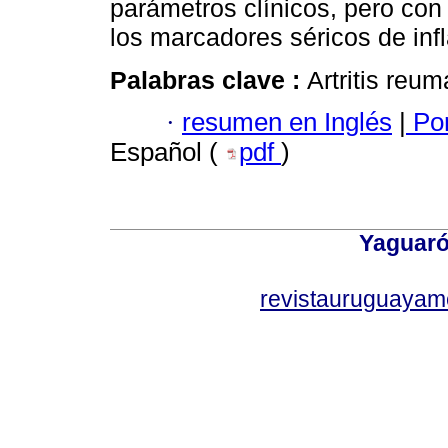
parámetros clínicos, pero con
los marcadores séricos de inf
Palabras clave :
Artritis reu
·
resumen en Inglés
|
Por
Español (
pdf
)
Yaguaró
revistauruguayam