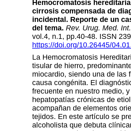
Hemocromatosis hereditaria
cirrosis compensada de dia
incidental. Reporte de un ca
del tema.
Rev. Urug. Med. Int.
vol.4, n.1, pp.40-48. ISSN 23
https://doi.org/10.26445/04.01
La Hemocromatosis Hereditari
tisular de hierro, predominan
miocardio, siendo una de las 
causa congénita. El diagnósti
frecuente en nuestro medio, y
hepatopatías crónicas de etio
acompañan de elementos orien
tejidos. En este artículo se p
alcoholista que debuta clínic