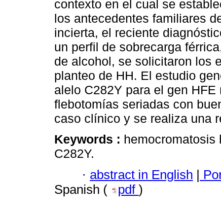
contexto en el cual se estable
los antecedentes familiares d
incierta, el reciente diagnósti
un perfil de sobrecarga férri
de alcohol, se solicitaron los
planteo de HH. El estudio ge
alelo C282Y para el gen HFE re
flebotomías seriadas con buen
caso clínico y se realiza una re
Keywords :
hemocromatosis he
C282Y.
·
abstract in English
|
Por
Spanish (
pdf
)