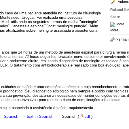
Automat
Related lin
do caso de uma paciente atendida no Instituto de Neurologia
Share
 Montevidéu, Uruguai. Foi realizada uma pesquisa
ubMed, utilizando os seguintes termos de malha "meningite",
More
ados", "anestesia espinhal" "post meningite punção". Além
More
ias atualizados sobre meningite associada à assistência à
Permali
 anos que 24 horas de um método de anestesia espinal para cirurgia hérnia 
icionando nas 72 horas seguintes torcicolo, nervo oculomotor envolvimento é 
r e abducente direito, realizando diagnóstico de meningite associada à ass
 LCR. O tratamento com antibioticoterapia é realizado com boa evolução, ap
 cuidados de saúde é uma emergência infecciosa cujo reconhecimento e tra
ao prognóstico. Seu diagnóstico etiológico nem sempre é obtido com técnica
ara sua prevenção, destaca-se a necessidade de manter condições estritas d
ocedimentos invasivos para reduzir o risco de complicações infecciosas.
ningite associada à assistência à saúde; raquianestesia.
h
|
Spanish
·
text in Spanish
·
Spanish (
pdf
)