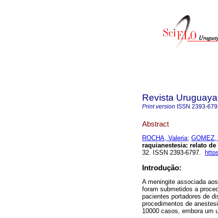
Revista Uruguaya 
Print version
ISSN
2393-679
Abstract
ROCHA, Valeria
;
GOMEZ, 
raquianestesia: relato de
32. ISSN 2393-6797.
http
Introdução:
A meningite associada aos
foram submetidos a proce
pacientes portadores de di
procedimentos de anestesi
10000 casos, embora um un