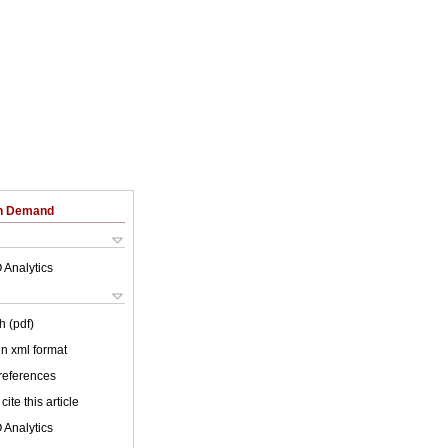
on Demand
 Analytics
h (pdf)
 in xml format
 references
cite this article
 Analytics