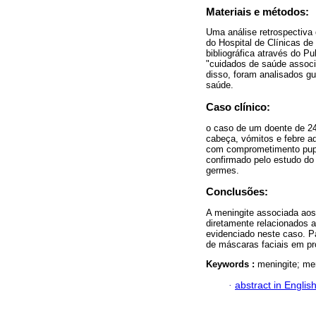
Materiais e métodos:
Uma análise retrospectiva 
do Hospital de Clínicas de
bibliográfica através do P
"cuidados de saúde associ
disso, foram analisados gu
saúde.
Caso clínico:
o caso de um doente de 24
cabeça, vómitos e febre ad
com comprometimento pupila
confirmado pelo estudo do
germes.
Conclusões:
A meningite associada aos
diretamente relacionados 
evidenciado neste caso. P
de máscaras faciais em pr
Keywords :
meningite; me
·
abstract in Englis