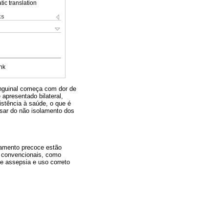
ic translation
ks
nk
inguinal começa com dor de
apresentado bilateral,
istência à saúde, o que é
esar do não isolamento dos
tamento precoce estão
s convencionais, como
e assepsia e uso correto