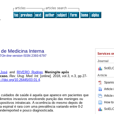
de Medicina Interna
Services 
7
On-line version
ISSN
2393-6797
Journal
SciELO
José
and
RIVERO, Rodrigo
.
Meningite após
Article
 caso.
Rev. Urug. Med. Int.
[online]. 2018, vol.3, n.3, pp.27-
s://doi.org/10.26445/03.01.4
.
Spanis
Article
 cuidados de saúde é aquela que aparece em pacientes que
Article
dimentos invasivos envolvendo punção das meninges ou
How to 
spositivos intratecais. A ocorrência do mesmo depois de
a espinal é rara com uma prevalência variando entre 0-2
SciELO
derreported e pouco diagnosticada.