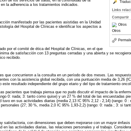
ción de los servicios de salud, en la continuidad de la
Traduc
 en la adherencia a los tratamientos indicados.
Links rela
Compartir
acción manifestado por las pacientes asistidas en la Unidad
Otros
ología del Hospital de Clínicas e identificar los aspectos a
Otros
Permali
do por el comité de ética del Hospital de Clínicas, en el que
nima de satisfacción con 13 preguntas cerradas y una abierta y se recogiero
ico recibido.
es que concurrieron a la consulta en un período de dos meses. Las respuest
ientes con la asistencia global recibida, con una puntuación media de 3,26 (IC
o este resultado independiente del grupo etario y del tipo de tratamiento oncol
as pacientes que trabaja piensa que no pudo discutir el impacto de la enferm
ango 0: nada; 3: tanto como quise) y un 27 % del total de las encuestadas pie
tuvo en sus actividades diarias (media 2,13 IC 95% 2,12 - 2,14) (rango: 0 : 
s personales (27; 30 %, media 2,0 IC 95% 1,93-2,2) (rango: 0: nada ; 3: si tan
uy satisfactoria, con dimensiones que deben mejorarse con un mayor énfasis
d en las actividades diarias, las relaciones personales y el trabajo. Conside