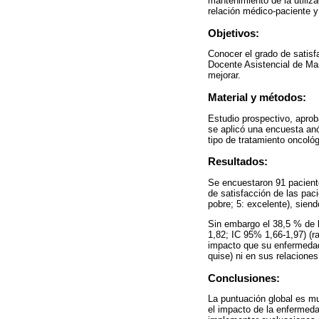
mantenimiento de la utiliza
relación médico-paciente y
Objetivos:
Conocer el grado de satisf
Docente Asistencial de Mast
mejorar.
Material y métodos:
Estudio prospectivo, aproba
se aplicó una encuesta anó
tipo de tratamiento oncológ
Resultados:
Se encuestaron 91 pacient
de satisfacción de las pac
pobre; 5: excelente), siend
Sin embargo el 38,5 % de l
1,82; IC 95% 1,66-1,97) (r
impacto que su enfermedad 
quise) ni en sus relacione
Conclusiones:
La puntuación global es m
el impacto de la enfermeda