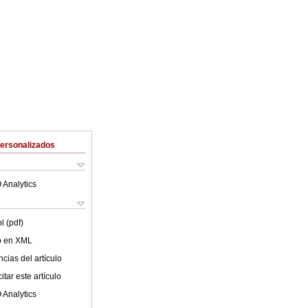
Personalizados
 Analytics
l (pdf)
lo en XML
cias del artículo
tar este artículo
 Analytics