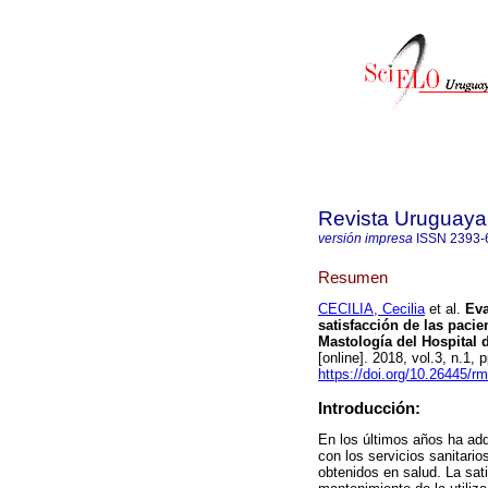
Revista Uruguaya 
versión impresa
ISSN
2393-
Resumen
CECILIA, Cecilia
et al.
Eval
satisfacción de las paci
Mastología del Hospital d
[online]. 2018, vol.3, n.1
https://doi.org/10.26445/rm
Introducción:
En los últimos años ha adqu
con los servicios sanitario
obtenidos en salud. La sat