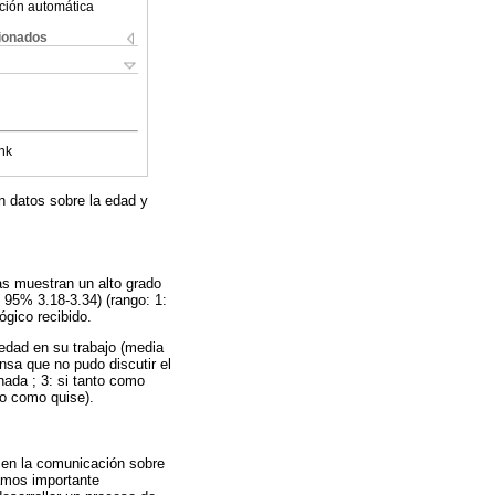
ción automática
cionados
nk
n datos sobre la edad y
as muestran un alto grado
 95% 3.18-3.34) (rango: 1:
ógico recibido.
edad en su trabajo (media
nsa que no pudo discutir el
nada ; 3: si tanto como
to como quise).
 en la comunicación sobre
ramos importante