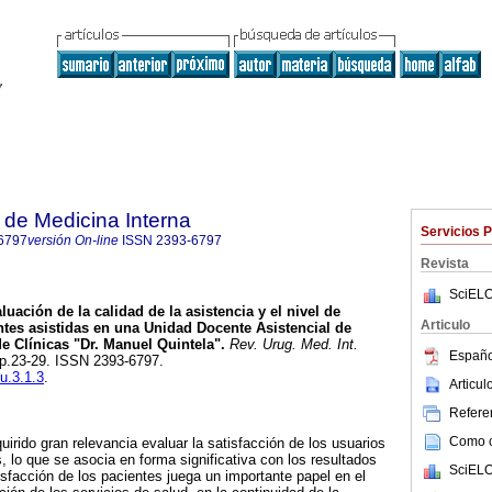
de Medicina Interna
Servicios 
6797
versión On-line
ISSN
2393-6797
Revista
SciELO
uación de la calidad de la asistencia y el nivel de
Articulo
entes asistidas en una Unidad Docente Asistencial de
e Clínicas "Dr. Manuel Quintela".
Rev. Urug. Med. Int.
Españo
, pp.23-29. ISSN 2393-6797.
u.3.1.3
.
Articu
Referen
Como ci
irido gran relevancia evaluar la satisfacción de los usuarios
s, lo que se asocia en forma significativa con los resultados
SciELO
isfacción de los pacientes juega un importante papel en el