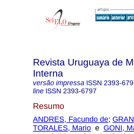
Revista Uruguaya de M
Interna
versão impressa
ISSN
2393-679
line
ISSN
2393-6797
Resumo
ANDRES, Facundo de
;
GRANA
TORALES, Mario
e
GONI, M