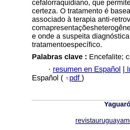
cefalorraquidiano, que permit
certeza. O tratamento é basea
associado à terapia anti-retro
comapresentaçõesheterogêne
e onde a suspeita diagnóstica
tratamentoespecífico.
Palabras clave :
Encefalite; 
·
resumen en Español
|
I
Español (
pdf
)
Yaguaró
revistauruguayam