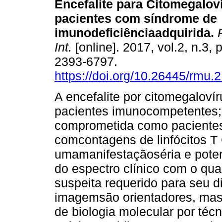
Encefalite para Citomegalov
pacientes com síndrome de
imunodeficiênciaadquirida.
R
Int.
[online]. 2017, vol.2, n.3,
2393-6797.
https://doi.org/10.26445/rmu.2
A encefalite por citomegalov
pacientes imunocompetentes
comprometida como paciente
comcontagens de linfócitos 
umamanifestaçãoséria e poten
do espectro clínico com o qual
suspeita requerido para seu d
imagemsão orientadores, mas
de biologia molecular por téc