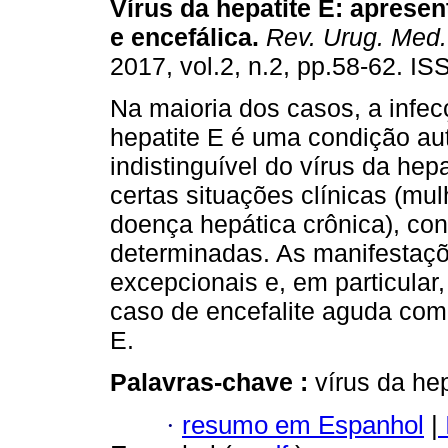
Vírus da hepatite E: aprese
e encefálica.
Rev. Urug. Med. 
2017, vol.2, n.2, pp.58-62. I
Na maioria dos casos, a infec
hepatite E é uma condição aut
indistinguível do vírus da hep
certas situações clínicas (mu
doença hepática crônica), co
determinadas. As manifestaçõ
excepcionais e, em particula
caso de encefalite aguda com
E.
Palavras-chave :
vírus da hep
·
resumo em Espanhol
|