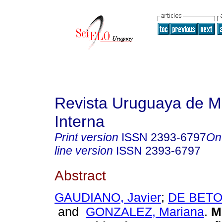
Revista Uruguaya de M
Interna
Print version
ISSN
2393-6797
On
line version
ISSN
2393-6797
Abstract
GAUDIANO, Javier
;
DE BETO
and
GONZALEZ, Mariana
.
Me