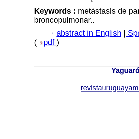
Keywords :
metástasis de pa
broncopulmonar..
·
abstract in English
|
Spa
(
pdf
)
Yaguaró
revistauruguayam