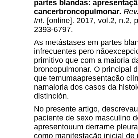
partes blandas: apresentaçã
cancerbroncopulmonar.
Rev.
Int.
[online]. 2017, vol.2, n.2,
2393-6797.
As metástases em partes bla
infrecuentes pero nãoexcepci
primitivo que com a maioria d
broncopulmonar. O principal d
que temumaapresentação clínic
namaioria dos casos da histo
distinción.
No presente artigo, descreva
paciente de sexo masculino d
apresentouum derrame pleura
como manifestação inicial d