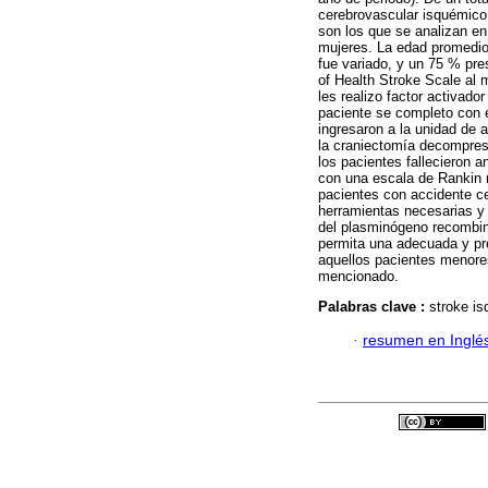
cerebrovascular isquémico
son los que se analizan en
mujeres. La edad promedio 
fue variado, y un 75 % pre
of Health Stroke Scale al 
les realizo factor activad
paciente se completo con 
ingresaron a la unidad de 
la craniectomía decompres
los pacientes fallecieron a
con una escala de Rankin 
pacientes con accidente ce
herramientas necesarias y 
del plasminógeno recombina
permita una adecuada y pre
aquellos pacientes menore
mencionado.
Palabras clave :
stroke is
·
resumen en Inglé