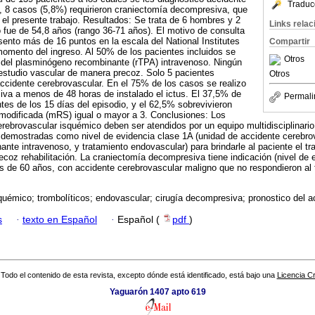
Traduc
, 8 casos (5,8%) requirieron craniectomía decompresiva, que
 el presente trabajo. Resultados: Se trata de 6 hombres y 2
Links rela
fue de 54,8 años (rango 36-71 años). El motivo de consulta
sento más de 16 puntos en la escala del National Institutes
Compartir
momento del ingreso. Al 50% de los pacientes incluidos se
Otros
or del plasminógeno recombinante (rTPA) intravenoso. Ningún
estudio vascular de manera precoz. Solo 5 pacientes
Otros
accidente cerebrovascular. En el 75% de los casos se realizo
iva a menos de 48 horas de instalado el ictus. El 37,5% de
Permali
ntes de los 15 días del episodio, y el 62,5% sobrevivieron
modificada (mRS) igual o mayor a 3. Conclusiones: Los
rebrovascular isquémico deben ser atendidos por un equipo multidisciplinario
demostradas como nivel de evidencia clase 1A (unidad de accidente cerebrov
nte intravenoso, y tratamiento endovascular) para brindarle al paciente el t
coz rehabilitación. La craniectomía decompresiva tiene indicación (nivel de 
s de 60 años, con accidente cerebrovascular maligno que no respondieron al 
quémico; trombolíticos; endovascular; cirugía decompresiva; pronostico del a
s
·
texto en Español
·
Español (
pdf
)
Todo el contenido de esta revista, excepto dónde está identificado, está bajo una
Licencia 
Yaguarón 1407 apto 619