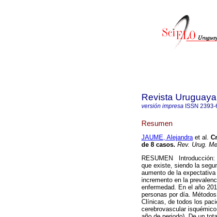
Revista Uruguaya 
versión impresa
ISSN
2393-
Resumen
JAUME, Alejandra
et al.
C
de 8 casos
.
Rev. Urug. Med
RESUMEN Introducción: El
que existe, siendo la segu
aumento de la expectativa 
incremento en la prevalenci
enfermedad. En el año 2012
personas por día. Métodos: 
Clínicas, de todos los pac
cerebrovascular isquémico
año de periodo). De un tot