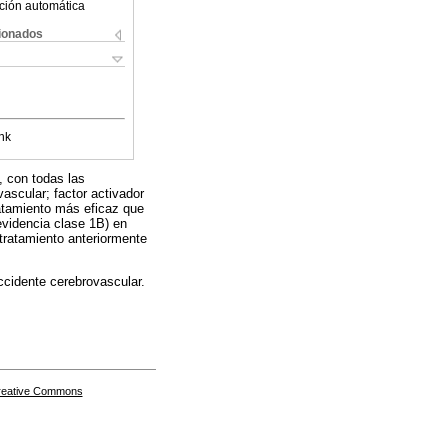
ción automática
cionados
nk
, con todas las
ascular; factor activador
ratamiento más eficaz que
evidencia clase 1B) en
tratamiento anteriormente
ccidente cerebrovascular.
Creative Commons