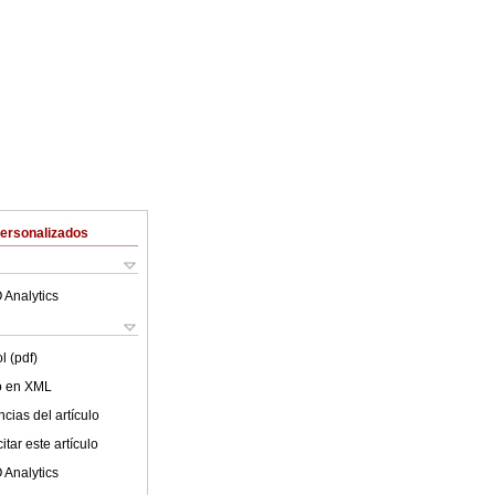
Personalizados
 Analytics
l (pdf)
lo en XML
cias del artículo
tar este artículo
 Analytics