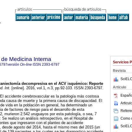
de Medicina Interna
Servicios 
6797
versión On-line
ISSN
2393-6797
Revista
SciELO
raniectomía decompresiva en el ACV isquémico
:
Reporte
Articulo
. Int.
[online]. 2016, vol.1, n.3, pp.92-103. ISSN 2393-6797.
Españo
 accidente cerebrovascular es la patología más costosa
nda causa de muerte y la primera causa de discapacidad. El
Articu
de vida en la población en general, ha determinado un
a de factores de riesgo para el desarrollo de esta
Referen
, murieron 2.542 uruguayos por esta patología, o sea, 7
Se realizo un análisis retrospectivo, en el Hospital de
Como ci
ientes que ingresaron con el planteo de accidente
SciELO
, desde agosto del 2014, hasta el mismo mes del 2015 (un
al de 139 pacientes a los cuales se les diagnostico accidente