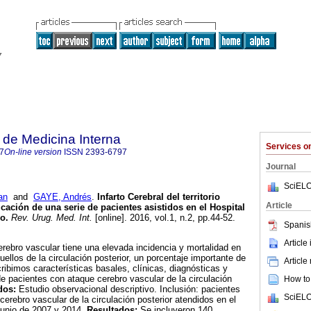
de Medicina Interna
Services 
7
On-line version
ISSN
2393-6797
Journal
SciELO
an
and
GAYE, Andrés
.
Infarto Cerebral del territorio
Article
ación de una serie de pacientes asistidos en el Hospital
eo
.
Rev. Urug. Med. Int.
[online]. 2016, vol.1, n.2, pp.44-52.
Spanis
Article
erebro vascular tiene una elevada incidencia y mortalidad en
ellos de la circulación posterior, un porcentaje importante de
Article
ribimos características basales, clínicas, diagnósticas y
de pacientes con ataque cerebro vascular de la circulación
How to 
odos:
Estudio observacional descriptivo. Inclusión: pacientes
SciELO
erebro vascular de la circulación posterior atendidos en el
 junio de 2007 y 2014.
Resultados:
Se incluyeron 140