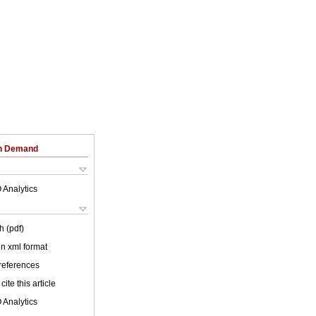
on Demand
 Analytics
h (pdf)
 in xml format
 references
cite this article
 Analytics