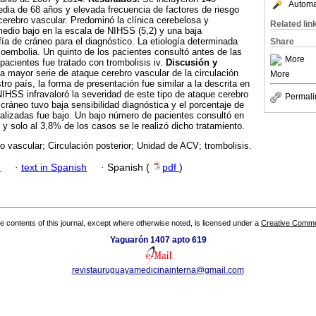
Automat
dia de 68 años y elevada frecuencia de factores de riesgo
erebro vascular. Predominó la clínica cerebelosa y
Related lin
medio bajo en la escala de NIHSS (5,2) y una baja
fía de cráneo para el diagnóstico. La etiología determinada
Share
ioembolia. Un quinto de los pacientes consultó antes de las
More
pacientes fue tratado con trombolisis iv.
Discusión y
la mayor serie de ataque cerebro vascular de la circulación
More
tro país, la forma de presentación fue similar a la descrita en
 NIHSS infravaloró la severidad de este tipo de ataque cerebro
Permali
cráneo tuvo baja sensibilidad diagnóstica y el porcentaje de
alizadas fue bajo. Un bajo número de pacientes consultó en
 y solo al 3,8% de los casos se le realizó dicho tratamiento.
 vascular; Circulación posterior; Unidad de ACV; trombolisis.
h
·
text in Spanish
·
Spanish (
pdf
)
the contents of this journal, except where otherwise noted, is licensed under a
Creative Common
Yaguarón 1407 apto 619
revistauruguayamedicinainterna@gmail.com