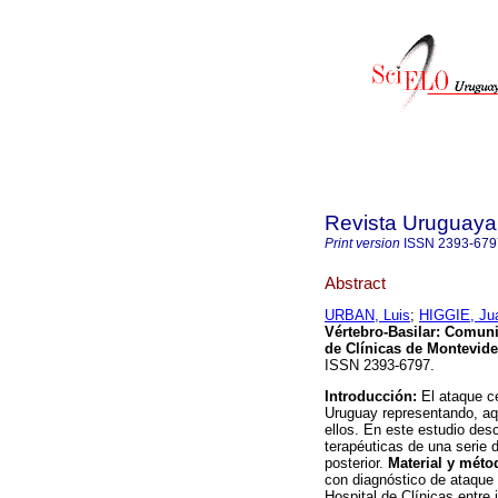
Revista Uruguaya 
Print version
ISSN
2393-679
Abstract
URBAN, Luis
;
HIGGIE, Ju
Vértebro-Basilar
:
Comunic
de Clínicas de Montevid
ISSN 2393-6797.
Introducción:
El ataque c
Uruguay representando, aqu
ellos. En este estudio desc
terapéuticas de una serie 
posterior.
Material y mét
con diagnóstico de ataque c
Hospital de Clínicas entre