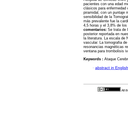
pacientes con una edad me
clásicos para enfermedad c
piramidal, con un puntaje 
sensibilidad de la Tomogra
más prevalente fue la card
4,5 horas y el 3,8% de los 
comentarios:
Se trata de 
posterior reportada en nues
la literatura. La escala de
vascular. La tomografia de 
resonancias magnéticas re
ventana para trombolisis iv
Keywords :
Ataque Cerebro
·
abstract in Englis
All 