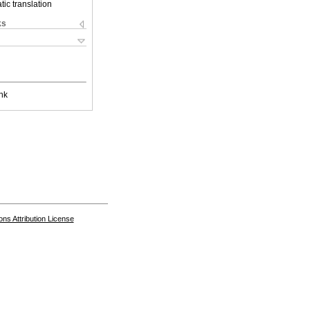
ic translation
ks
nk
s Attribution License