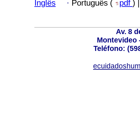
Inglês
·
Português (
pdf
) 
Av. 8 
Montevideo 
Teléfono: (598
ecuidadoshum