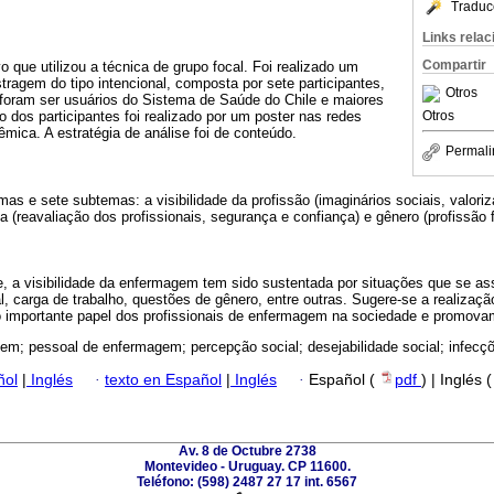
Traduc
Links rela
Compartir
vo que utilizou a técnica de grupo focal. Foi realizado um
ragem do tipo intencional, composta por sete participantes,
Otros
o foram ser usuários do Sistema de Saúde do Chile e maiores
Otros
 dos participantes foi realizado por um poster nas redes
êmica. A estratégia de análise foi de conteúdo.
Permali
as e sete subtemas: a visibilidade da profissão (imaginários sociais, valoriz
inha (reavaliação dos profissionais, segurança e confiança) e gênero (profissão f
e, a visibilidade da enfermagem tem sido sustentada por situações que se a
al, carga de trabalho, questões de gênero, entre outras. Sugere-se a realizaç
 importante papel dos profissionais de enfermagem na sociedade e promova
em; pessoal de enfermagem; percepção social; desejabilidade social; infecçõ
ñol
|
Inglés
·
texto en Español
|
Inglés
·
Español (
pdf
) | Inglés 
Av. 8 de Octubre 2738
Montevideo - Uruguay. CP 11600.
Teléfono: (598) 2487 27 17 int. 6567