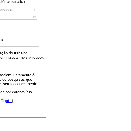
ción automática
cionados
nk
ação do trabalho,
eminizada, invisibilidade).
ssociam justamente à
ão de pesquisas que
m seu reconhecimento.
es por coronavírus.
(
pdf
)