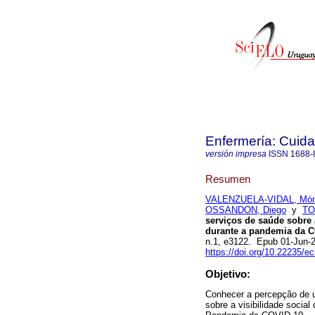
Enfermería: Cui
versión impresa
ISSN
1688-
Resumen
VALENZUELA-VIDAL, Món
OSSANDON, Diego
y
TO
serviços de saúde sobre 
durante a pandemia da C
n.1, e3122. Epub 01-Jun-
https://doi.org/10.22235/e
Objetivo:
Conhecer a percepção de u
sobre a visibilidade socia