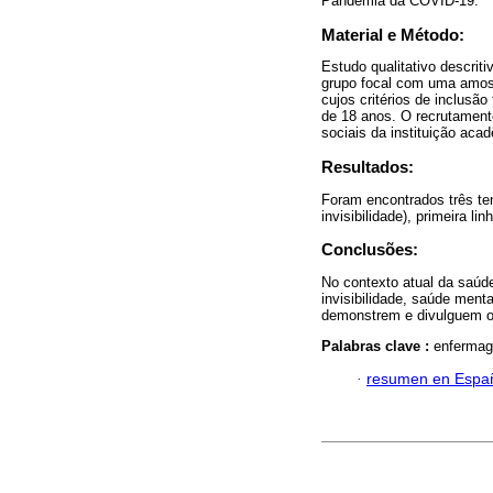
Pandemia da COVID-19.
Material e Método:
Estudo qualitativo descriti
grupo focal com uma amost
cujos critérios de inclusã
de 18 anos. O recrutamento
sociais da instituição acad
Resultados:
Foram encontrados três tem
invisibilidade), primeira l
Conclusões:
No contexto atual da saúd
invisibilidade, saúde ment
demonstrem e divulguem o
Palabras clave :
enfermag
·
resumen en Espa