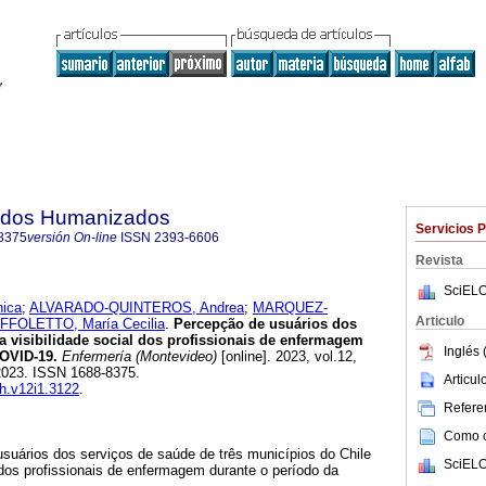
dados Humanizados
Servicios 
8375
versión On-line
ISSN
2393-6606
Revista
SciELO
ica
;
ALVARADO-QUINTEROS, Andrea
;
MARQUEZ-
Articulo
FFOLETTO, María Cecilia
.
Percepção de usuários dos
a visibilidade social dos profissionais de enfermagem
Inglés 
OVID-19.
Enfermería (Montevideo)
[online]. 2023, vol.12,
2023. ISSN 1688-8375.
Articu
ch.v12i1.3122
.
Referen
Como ci
suários dos serviços de saúde de três municípios do Chile
SciELO
l dos profissionais de enfermagem durante o período da