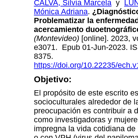
CALVA, Silvia Marcela
y
LU
Mónica Adriana
.
¿Diagnóstic
Problematizar la enfermeda
acercamiento duoetnográfic
(Montevideo)
[online]. 2023, vo
e3071. Epub 01-Jun-2023. I
8375.
https://doi.org/10.22235/ech.
Objetivo:
El propósito de este escrito e
socioculturales alrededor de l
preocupación es contribuir a
como investigadoras y mujere
impregna la vida cotidiana d
o con VPH (virus del papilom