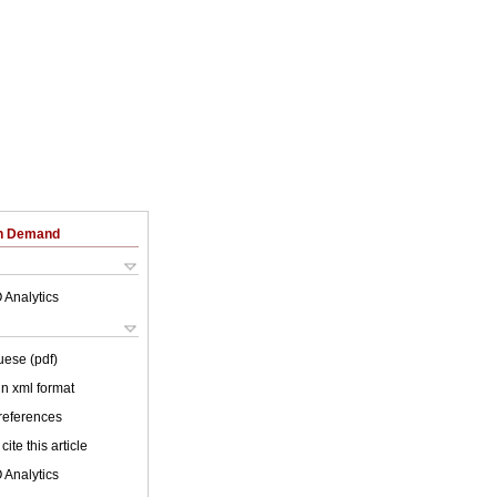
on Demand
 Analytics
uese (pdf)
 in xml format
 references
cite this article
 Analytics