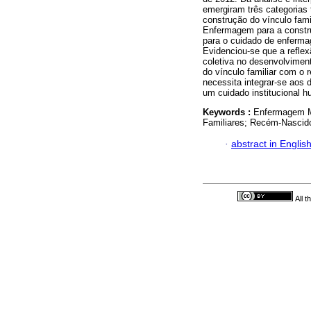
emergiram três categorias
construção do vínculo fami
Enfermagem para a constru
para o cuidado de enferma
Evidenciou-se que a reflexã
coletiva no desenvolvimen
do vínculo familiar com o
necessita integrar-se aos 
um cuidado institucional 
Keywords :
Enfermagem Ma
Familiares; Recém-Nascido
·
abstract in Englis
All 