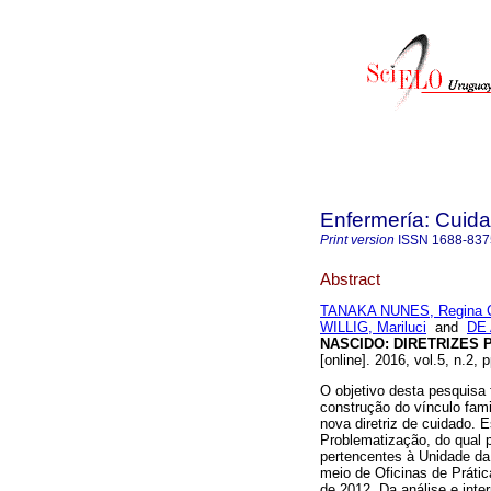
Enfermería: Cui
Print version
ISSN
1688-837
Abstract
TANAKA NUNES, Regina C
WILLIG, Mariluci
and
DE
NASCIDO
:
DIRETRIZES 
[online]. 2016, vol.5, n.2,
O objetivo desta pesquisa 
construção do vínculo fam
nova diretriz de cuidado. 
Problematização, do qual 
pertencentes à Unidade da
meio de Oficinas de Práti
de 2012. Da análise e inter