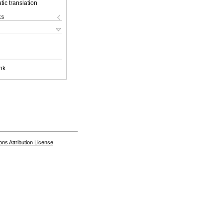
ic translation
ks
nk
s Attribution License