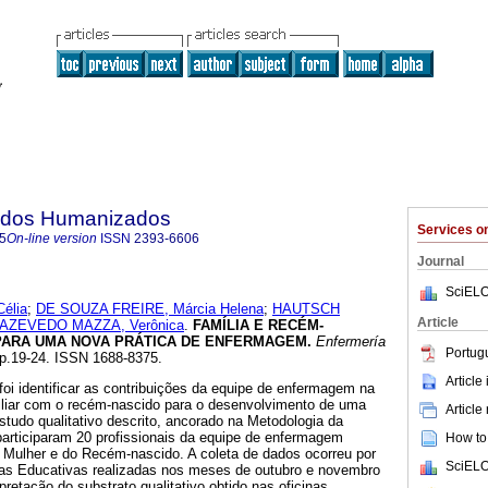
dados Humanizados
Services 
5
On-line version
ISSN
2393-6606
Journal
SciELO
élia
;
DE SOUZA FREIRE, Márcia Helena
;
HAUTSCH
Article
 AZEVEDO MAZZA, Verônica
.
FAMÍLIA E RECÉM-
PARA UMA NOVA PRÁTICA DE ENFERMAGEM
.
Enfermería
Portug
 pp.19-24. ISSN 1688-8375.
Article
foi identificar as contribuições da equipe de enfermagem na
iliar com o recém-nascido para o desenvolvimento de uma
Article
Estudo qualitativo descrito, ancorado na Metodologia da
participaram 20 profissionais da equipe de enfermagem
How to 
 Mulher e do Recém-nascido. A coleta de dados ocorreu por
SciELO
cas Educativas realizadas nos meses de outubro e novembro
pretação do substrato qualitativo obtido nas oficinas,