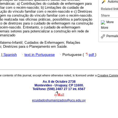
Automat
 temáticas: a) Contribuições do cuidado de enfermagem para
liar com o recém-nascido; b) Limitações do cuidado de
Related lin
ção do vínculo familiar com o recém-nascido e c) Diretrizes
gem na construção do vínculo familiar com o recém-nascido.
Share
o realizada nas oficinas práticas, possibilitou a participação
More
to de diretrizes para o cuidado de enfermagem na construção
 recém-nascido. Entretanto, o cuidado de enfermagem
More
demais setores para potencializar a construção em rede de
humanizado
Permali
terno-Infantil; Cuidados de Enfermagem; Relações
; Diretrizes para o Planejamento em Saúde.
h
|
Spanish
·
text in Portuguese
·
Portuguese (
pdf
)
the contents of this journal, except where otherwise noted, is licensed under a
Creative Common
Av. 8 de Octubre 2738
Montevideo - Uruguay. CP 11600.
Teléfono: (598) 2487 27 17 int. 6567
ecuidadoshumanizados@ucu.edu.uy