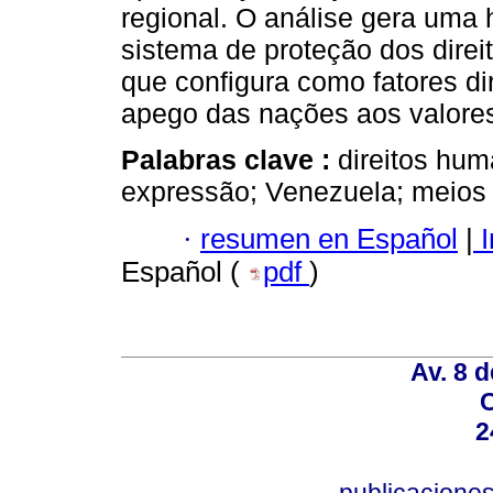
regional. O análise gera uma 
sistema de proteção dos direi
que configura como fatores di
apego das nações aos valore
Palabras clave :
direitos hum
expressão; Venezuela; meios
·
resumen en Español
|
I
Español (
pdf
)
Av. 8 
C
2
publicacion