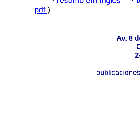
·
resumo em Inglês
·
pdf
)
Av. 8 
C
2
publicacion