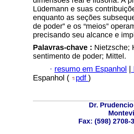
dimensões real e ilusória. A 
Lüdemann e suas contribuiçõe
enquanto as seções subsequ
de poder” e os “meios” opera
precisando seu alcance e impl
Palavras-chave :
Nietzsche;
sentimento de poder; Mittel.
·
resumo em Espanhol
|
Espanhol (
pdf
)
Dr. Prudencio
Montev
Fax: (598) 2708-3