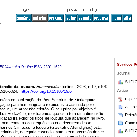
Serviços P
-5024
versão On-line
ISSN
2301-1629
Journal
SciELO
tensão da loucura.
Humanidades
[online]. 2026, n.19, e196.
Artigo
 1510-5024.
https://doi.org/10.25185/19.6
.
Espanh
rsário da publicação do Post Scriptum de Kierkegaard,
ação para homenagear o referido livro assinado pelo
Artigo
cus, um autor não cristão. O seu principal objetivo é
 obra. Ao fazê-lo, mostraremos que esta tem uma dimensão
Referên
stigação irá expor os tipos de loucura que aparecem no livro,
is, bem como as consequências que decorrem dessa
Como ci
annes Climacus, a loucura (Galskab e Afsindighed) está
SciELO
terioridade, categoria essencial para a compreensão do ser
or isso, a loucura é ou o delírio da interioridade, por um