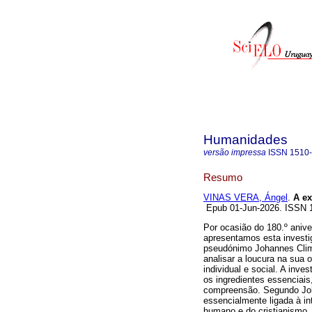
Humanidades
versão impressa
ISSN
1510
Resumo
VINAS VERA, Ángel
.
A ex
Epub 01-Jun-2026. ISSN
Por ocasião do 180.º anive
apresentamos esta investig
pseudónimo Johannes Clima
analisar a loucura na sua
individual e social. A inve
os ingredientes essencia
compreensão. Segundo Joh
essencialmente ligada à in
humano e do cristianismo. P