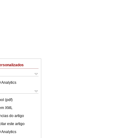
ersonalizados
 Analytics
ol (pdf)
 em XML
cias do artigo
tar este artigo
 Analytics