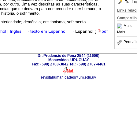
Traduç
, por outro. Uma vez descritas as suas características,
ncias que se derivam para compreender o ser humano, o
Links rela
 história, o sofrimento.
Compartilh
interioridade; demência; cristianismo; sofrimento..
Mais
hol
|
Inglês
·
texto em Espanhol
·
Espanhol (
pdf
Mais
Permali
Dr. Prudencio de Pena 2544 (11600)
Montevideo. URUGUAY
Fax: (598) 2708-3842 Tel.: (598) 2707-4461
revistahumanidades@um.edu.uy