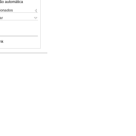
ão automática
cionados
ar
nk