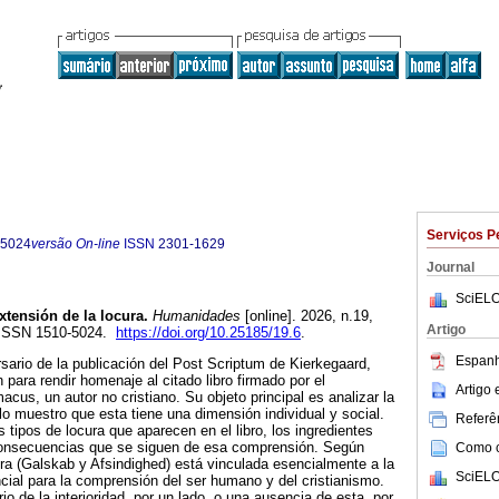
Serviços P
-5024
versão On-line
ISSN
2301-1629
Journal
SciELO
xtensión de la locura.
Humanidades
[online]. 2026, n.19,
Artigo
 ISSN 1510-5024.
https://doi.org/10.25185/19.6
.
Espanh
sario de la publicación del Post Scriptum de Kierkegaard,
 para rendir homenaje al citado libro firmado por el
Artigo
us, un autor no cristiano. Su objeto principal es analizar la
lo muestro que esta tiene una dimensión individual y social.
Referên
 tipos de locura que aparecen en el libro, los ingredientes
consecuencias que se siguen de esa comprensión. Según
Como ci
a (Galskab y Afsindighed) está vinculada esencialmente a la
SciELO
ncial para la comprensión del ser humano y del cristianismo.
rio de la interioridad, por un lado, o una ausencia de esta, por