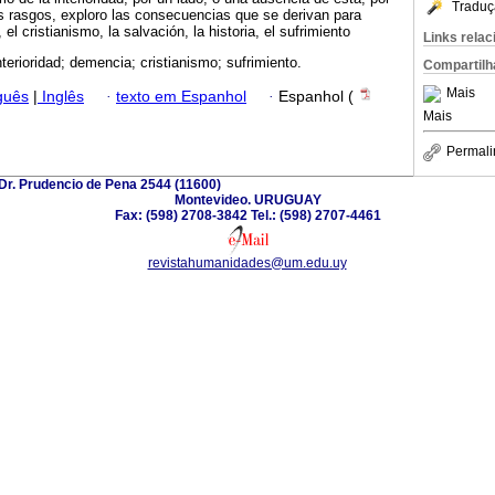
Traduç
s rasgos, exploro las consecuencias que se derivan para
l cristianismo, la salvación, la historia, el sufrimiento
Links rela
nterioridad; demencia; cristianismo; sufrimiento.
Compartilh
Mais
guês
|
Inglês
·
texto em Espanhol
·
Espanhol (
Mais
Permali
Dr. Prudencio de Pena 2544 (11600)
Montevideo. URUGUAY
Fax: (598) 2708-3842 Tel.: (598) 2707-4461
revistahumanidades@um.edu.uy