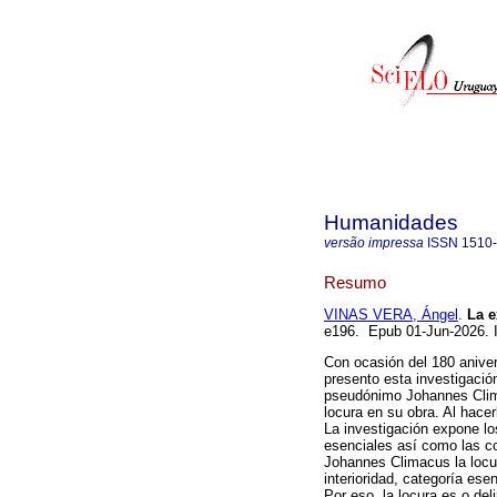
Humanidades
versão impressa
ISSN
1510
Resumo
VINAS VERA, Ángel
.
La e
e196. Epub 01-Jun-2026.
Con ocasión del 180 aniver
presento esta investigación
pseudónimo Johannes Climac
locura en su obra. Al hacer
La investigación expone los
esenciales así como las 
Johannes Climacus la locur
interioridad, categoría ese
Por eso, la locura es o deli