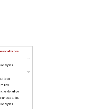
ersonalizados
 Analytics
ol (pdf)
 em XML
cias do artigo
tar este artigo
 Analytics