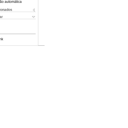
ão automática
cionados
ar
nk