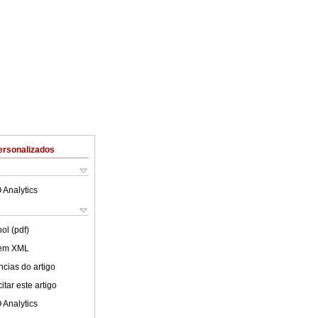
ersonalizados
 Analytics
ol (pdf)
 em XML
cias do artigo
tar este artigo
 Analytics