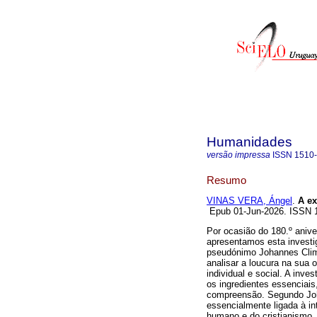
Humanidades
versão impressa
ISSN
1510
Resumo
VINAS VERA, Ángel
.
A ex
Epub 01-Jun-2026. ISSN
Por ocasião do 180.º anive
apresentamos esta investig
pseudónimo Johannes Clima
analisar a loucura na sua
individual e social. A inve
os ingredientes essencia
compreensão. Segundo Joh
essencialmente ligada à in
humano e do cristianismo. P