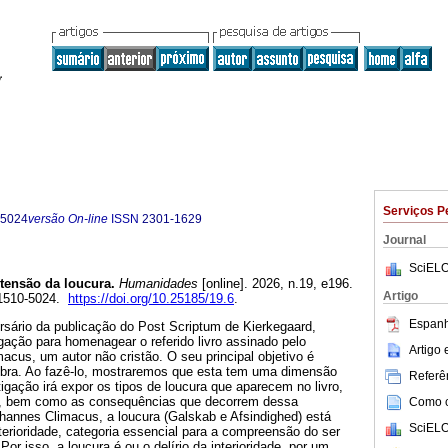
Serviços P
-5024
versão On-line
ISSN
2301-1629
Journal
SciELO
tensão da loucura.
Humanidades
[online]. 2026, n.19, e196.
Artigo
 1510-5024.
https://doi.org/10.25185/19.6
.
Espanh
rsário da publicação do Post Scriptum de Kierkegaard,
ação para homenagear o referido livro assinado pelo
Artigo
cus, um autor não cristão. O seu principal objetivo é
 obra. Ao fazê-lo, mostraremos que esta tem uma dimensão
Referên
stigação irá expor os tipos de loucura que aparecem no livro,
is, bem como as consequências que decorrem dessa
Como ci
annes Climacus, a loucura (Galskab e Afsindighed) está
SciELO
terioridade, categoria essencial para a compreensão do ser
or isso, a loucura é ou o delírio da interioridade, por um