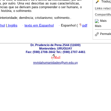
Traduç
, por outro. Uma vez descritas as suas características,
ncias que se derivam para compreender o ser humano, o
Links rela
 história, o sofrimento.
Compartilh
interioridade; demência; cristianismo; sofrimento..
Mais
hol
|
Inglês
·
texto em Espanhol
·
Espanhol (
pdf
Mais
Permali
Dr. Prudencio de Pena 2544 (11600)
Montevideo. URUGUAY
Fax: (598) 2708-3842 Tel.: (598) 2707-4461
revistahumanidades@um.edu.uy