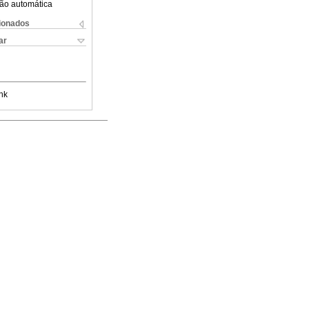
ão automática
cionados
ar
nk