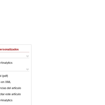
Personalizados
 Analytics
l (pdf)
lo en XML
cias del artículo
tar este artículo
 Analytics