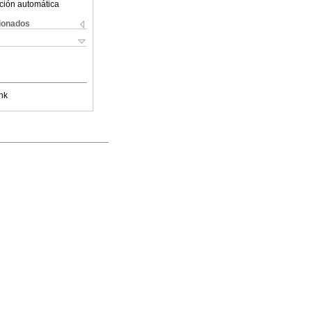
ción automática
cionados
nk