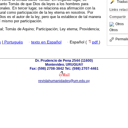
Traduc
santo Tomás de que Dios da leyes a los hombres para
nales. En tercer lugar, se relaciona esa afirmación con la
Links rela
ural como participación de la ley eterna en nosotros. Por
ios es el autor de la ley, pero que la establece de tal manera
Compartir
í mismo por participación.
Otros
al; Tomás de Aquino; Participación; Ley eterna; Providencia;
Otros
Permali
s
|
Portugués
·
texto en Español
·
Español (
pdf
)
Dr. Prudencio de Pena 2544 (11600)
Montevideo. URUGUAY
Fax: (598) 2708-3842 Tel.: (598) 2707-4461
revistahumanidades@um.edu.uy