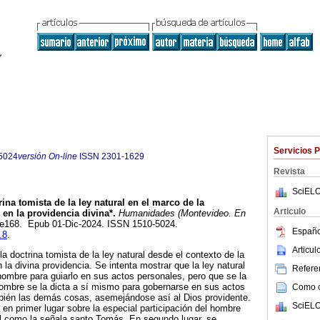
Servicios 
5024
versión On-line
ISSN
2301-1629
Revista
SciELO
ina tomista de la ley natural en el marco de la
Articulo
en la providencia divina*.
Humanidades (Montevideo. En
, e168. Epub 01-Dic-2024. ISSN 1510-5024.
Españo
.8
.
Articu
la doctrina tomista de la ley natural desde el contexto de la
 la divina providencia. Se intenta mostrar que la ley natural
Referen
hombre para guiarlo en sus actos personales, pero que se la
hombre se la dicta a sí mismo para gobernarse en sus actos
Como ci
bién las demás cosas, asemejándose así al Dios providente.
SciELO
 en primer lugar sobre la especial participación del hombre
tal como la señala santo Tomás. En segundo lugar, se