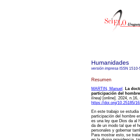
Humanidades
versión impresa
ISSN
1510-
Resumen
MARTIN, Manuel
.
La doctr
participación del hombre 
línea)
[online]. 2024, n.16
https://doi.org/10.25185/16
En este trabajo se estudia 
participación del hombre en
es una ley que Dios da al 
da de un modo tal que el 
personales y gobernar tam
Para mostrar esto, se trata
en la divina providencia, 