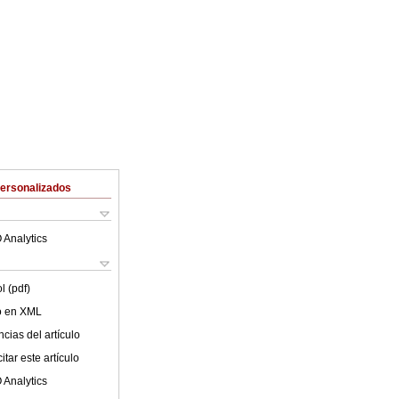
Personalizados
 Analytics
l (pdf)
lo en XML
cias del artículo
tar este artículo
 Analytics