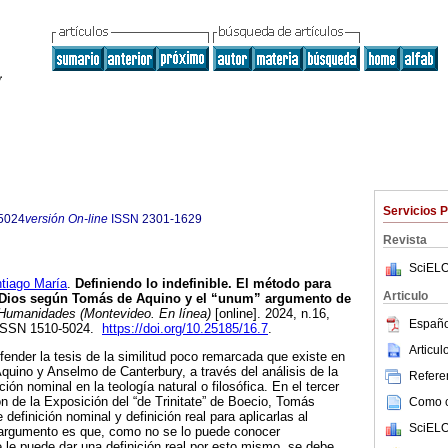
Servicios 
5024
versión On-line
ISSN
2301-1629
Revista
SciELO
iago María
.
Definiendo lo indefinible. El método para
Articulo
e Dios según Tomás de Aquino y el “unum” argumento de
umanidades (Montevideo. En línea)
[online]. 2024, n.16,
Españo
 ISSN 1510-5024.
https://doi.org/10.25185/16.7
.
Articu
fender la tesis de la similitud poco remarcada que existe en
quino y Anselmo de Canterbury, a través del análisis de la
Referen
ción nominal en la teología natural o filosófica. En el tercer
ón de la Exposición del “de Trinitate” de Boecio, Tomás
Como ci
e definición nominal y definición real para aplicarlas al
SciELO
argumento es que, como no se lo puede conocer
le puede dar una definición real por esto mismo, se debe