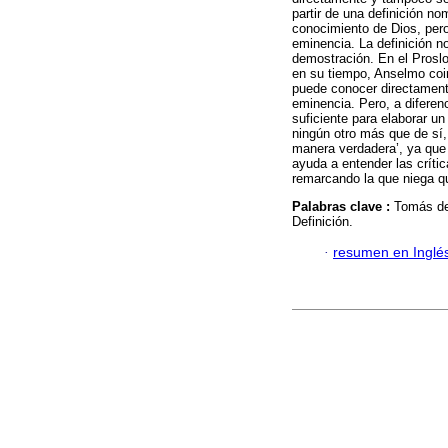
partir de una definición no
conocimiento de Dios, pero
eminencia. La definición n
demostración. En el Proslo
en su tiempo, Anselmo coin
puede conocer directamente
eminencia. Pero, a diferen
suficiente para elaborar u
ningún otro más que de sí,
manera verdadera’, ya que
ayuda a entender las crít
remarcando la que niega qu
Palabras clave :
Tomás de
Definición.
·
resumen en Inglé