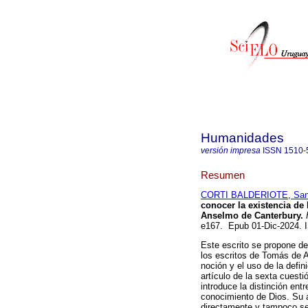
Humanidades
versión impresa
ISSN
1510-
Resumen
CORTI BALDERIOTE, Sant
conocer la existencia d
Anselmo de Canterbury.
H
e167. Epub 01-Dic-2024.
Este escrito se propone de
los escritos de Tomás de A
noción y el uso de la defini
artículo de la sexta cuesti
introduce la distinción entr
conocimiento de Dios. Su 
directamente y tampoco se 