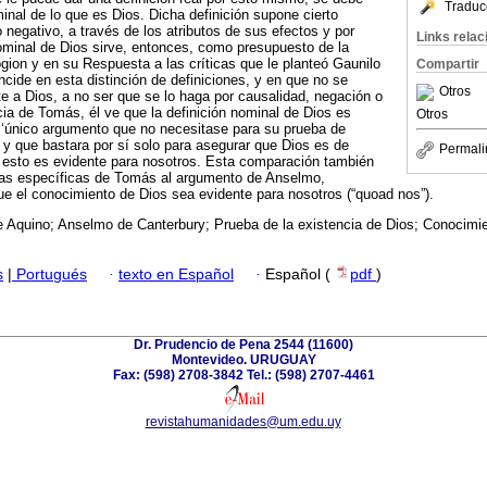
Traduc
minal de lo que es Dios. Dicha definición supone cierto
 negativo, a través de los atributos de sus efectos y por
Links rela
ominal de Dios sirve, entonces, como presupuesto de la
gion y en su Respuesta a las críticas que le planteó Gaunilo
Compartir
cide en esta distinción de definiciones, y en que no se
Otros
 a Dios, a no ser que se lo haga por causalidad, negación o
cia de Tomás, él ve que la definición nominal de Dios es
Otros
n ‘único argumento que no necesitase para su prueba de
 y que bastara por sí solo para asegurar que Dios es de
Permali
 esto es evidente para nosotros. Esta comparación también
icas específicas de Tomás al argumento de Anselmo,
e el conocimiento de Dios sea evidente para nosotros (“quoad nos”).
 Aquino; Anselmo de Canterbury; Prueba de la existencia de Dios; Conocimie
s
|
Portugués
·
texto en Español
·
Español (
pdf
)
Dr. Prudencio de Pena 2544 (11600)
Montevideo. URUGUAY
Fax: (598) 2708-3842 Tel.: (598) 2707-4461
revistahumanidades@um.edu.uy