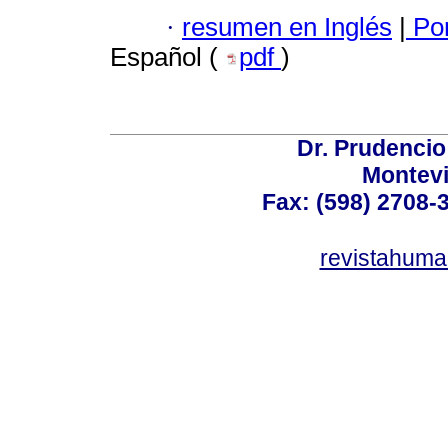
·
resumen en Inglés
|
Por
Español (
pdf
)
Dr. Prudencio
Montev
Fax: (598) 2708-3
revistahum