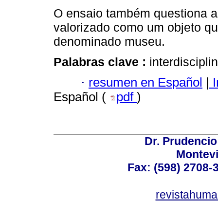
O ensaio também questiona as
valorizado como um objeto qu
denominado museu.
Palabras clave :
interdisciplin
·
resumen en Español
|
I
Español (
pdf
)
Dr. Prudencio
Montev
Fax: (598) 2708-3
revistahum