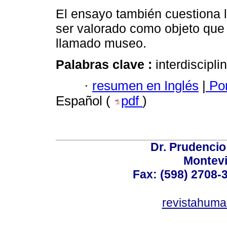
El ensayo también cuestiona l
ser valorado como objeto que 
llamado museo.
Palabras clave :
interdiscipli
·
resumen en Inglés
|
Por
Español (
pdf
)
Dr. Prudencio
Montev
Fax: (598) 2708-3
revistahum