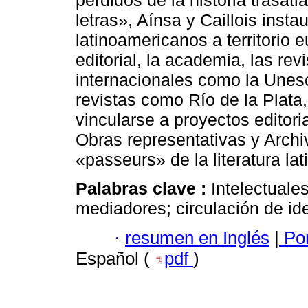
perdidos de la historia trasatl
letras», Aínsa y Caillois inst
latinoamericanos a territorio
editorial, la academia, las rev
internacionales como la Unesc
revistas como Río de la Plata
vincularse a proyectos editor
Obras representativas y Arch
«passeurs» de la literatura la
Palabras clave :
Intelectuales
mediadores; circulación de id
·
resumen en Inglés
|
Por
Español (
pdf
)