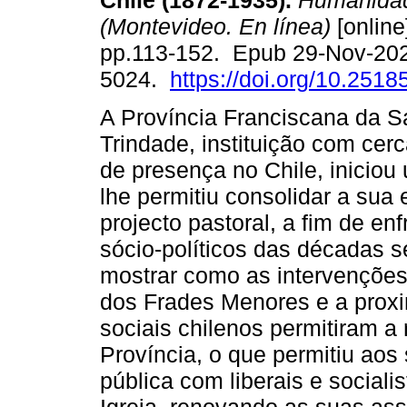
Chile (1872-1935).
Humanida
(Montevideo. En línea)
[online
pp.113-152. Epub 29-Nov-20
5024.
https://doi.org/10.2518
A Província Franciscana da S
Trindade, instituição com cer
de presença no Chile, inicio
lhe permitiu consolidar a sua 
projecto pastoral, a fim de enf
sócio-políticos das décadas s
mostrar como as intervenções
dos Frades Menores e a proxi
sociais chilenos permitiram a
Província, o que permitiu aos 
pública com liberais e sociali