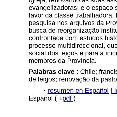
Igreja, renovando as suas as
evangelizadoras; e o espaço s
favor da classe trabalhadora. 
pesquisa nos arquivos da Prov
busca de reorganização instit
confrontada com estudos histo
processo multidireccional, que
social dos leigos e para a ini
membros da Província.
Palabras clave :
Chile; franc
de leigos; renovação da pastor
·
resumen en Español
|
I
Español (
pdf
)