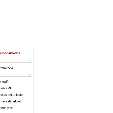
Personalizados
 Analytics
l (pdf)
lo en XML
cias del artículo
tar este artículo
 Analytics