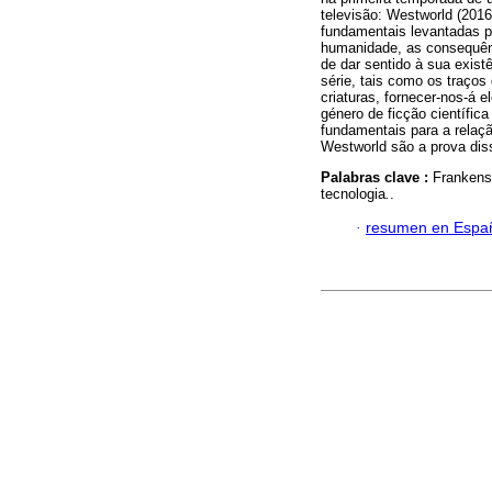
televisão: Westworld (20
fundamentais levantadas pe
humanidade, as consequênc
de dar sentido à sua exist
série, tais como os traço
criaturas, fornecer-nos-á
género de ficção científic
fundamentais para a relaçã
Westworld são a prova dis
Palabras clave :
Frankenst
tecnologia
.
.
·
resumen en Espa