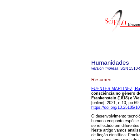
Humanidades
versión impresa
ISSN
1510-
Resumen
FUENTES MARTINEZ, Ra
consciência no género de
Frankenstein (1818) e We
[online]. 2021, n.10, pp.
https://doi.org/10.25185/10
O desenvolvimento tecnológ
humano enquanto espécie.
se reflectido em diferentes
Neste artigo vamos analisa
de ficção científica: Fra
na primeira temporada de u