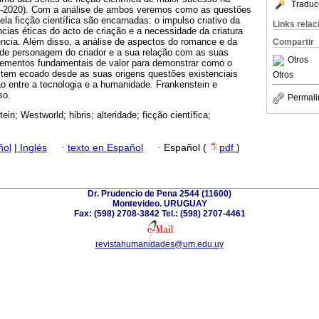
Traduc
16-2020). Com a análise de ambos veremos como as questões
la ficção científica são encarnadas: o impulso criativo da
Links rela
ias éticas do acto de criação e a necessidade da criatura
ência. Além disso, a análise de aspectos do romance e da
Compartir
s de personagem do criador e a sua relação com as suas
Otros
 elementos fundamentais de valor para demonstrar como o
a tem ecoado desde as suas origens questões existenciais
Otros
o entre a tecnologia e a humanidade. Frankenstein e
so.
Permali
ein; Westworld; hibris; alteridade; ficção científica;
ñol
|
Inglés
·
texto en Español
·
Español (
pdf
)
Dr. Prudencio de Pena 2544 (11600)
Montevideo. URUGUAY
Fax: (598) 2708-3842 Tel.: (598) 2707-4461
revistahumanidades@um.edu.uy