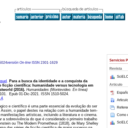
Servicios 
5024
versión On-line
ISSN
2301-1629
Revista
SciELO
quel
.
Para a busca da identidade e a conquista da
Articulo
 ficção científica: humanidade versus tecnologia em
stworld (2016).
Humanidades (Montevideo. En línea)
Españo
69-101. Epub 01-Dic-2021. ISSN 1510-5024.
.4
.
Articu
ico e científico é uma parte essencial da evolução do ser
Referen
 Assim, o papel destes na relação com a humanidade tem-
 manifestações artísticas, incluindo a literatura e o cinema.
Como ci
r a sobrevivência do que é considerado o primeiro trabalho
SciELO
nkenstein ou The Modern Prometheus (1818), de Mary Shelley
ma das séries de ficção científica de maior sucesso na