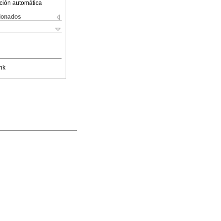
ción automática
cionados
nk