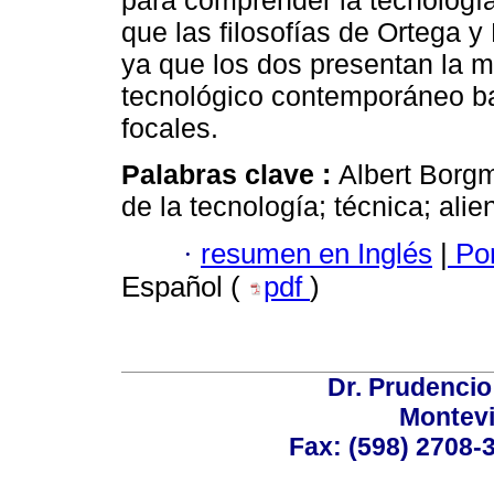
para comprender la tecnología
que las filosofías de Ortega 
ya que los dos presentan la 
tecnológico contemporáneo bas
focales.
Palabras clave :
Albert Borgm
de la tecnología; técnica; alie
·
resumen en Inglés
|
Por
Español (
pdf
)
Dr. Prudencio
Montev
Fax: (598) 2708-3