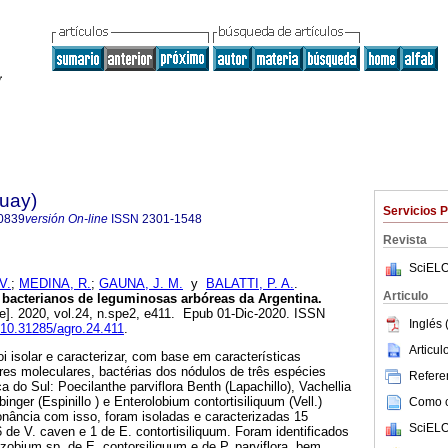
guay)
Servicios 
0839
versión On-line
ISSN
2301-1548
Revista
SciELO
V.
;
MEDINA, R.
;
GAUNA, J. M.
y
BALATTI, P. A.
.
Articulo
 bacterianos de leguminosas arbóreas da Argentina.
ne]. 2020, vol.24, n.spe2, e411. Epub 01-Dic-2020. ISSN
Inglés 
g/10.31285/agro.24.411
.
Articu
oi isolar e caracterizar, com base em características
res moleculares, bactérias dos nódulos de três espécies
Referen
 do Sul: Poecilanthe parviflora Benth (Lapachillo), Vachellia
inger (Espinillo ) e Enterolobium contortisiliquum (Vell.)
Como ci
ância com isso, foram isoladas e caracterizadas 15
SciELO
 6 de V. caven e 1 de E. contortisiliquum. Foram identificados
zobium sp. de E. contorsiliquum e de P. parviflora, bem