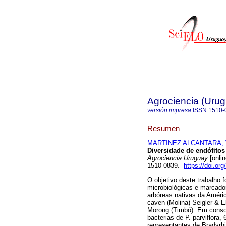
Agrociencia (Uru
versión impresa
ISSN
1510-
Resumen
MARTINEZ ALCANTARA, 
Diversidade de endófitos
Agrociencia Uruguay
[onli
1510-0839.
https://doi.or
O objetivo deste trabalho f
microbiológicas e marcado
arbóreas nativas da América
caven (Molina) Seigler & Eb
Morong (Timbó). Em conson
bacterias de P. parviflora,
representantes de Bradyrhi