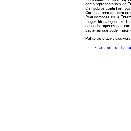
como representantes de En
Os nódulos continham outro
Curtobacterim sp. bem com
Pseudomonas sp. e Enterob
fungos fitopatogênicos. E
ocupados apenas por uma p
bactérias que podem promo
Palabras clave :
biodivers
·
resumen en Espa