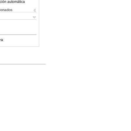
ción automática
cionados
nk