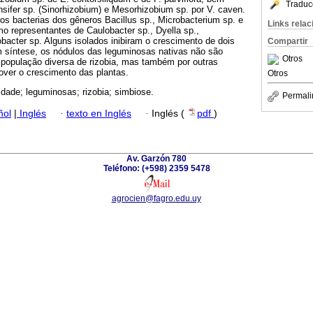
Traduc
sifer sp. (Sinorhizobium) e Mesorhizobium sp. por V. caven.
s bacterias dos gêneros Bacillus sp., Microbacterium sp. e
Links rela
o representantes de Caulobacter sp., Dyella sp.,
acter sp. Alguns isolados inibiram o crescimento de dois
Compartir
m síntese, os nódulos das leguminosas nativas não são
Otros
opulação diversa de rizobia, mas também por outras
ver o crescimento das plantas.
Otros
idade; leguminosas; rizobia; simbiose.
Permali
ñol
|
Inglés
·
texto en Inglés
·
Inglés (
pdf
)
Av. Garzón 780
Teléfono: (+598) 2359 5478
agrocien@fagro.edu.uy