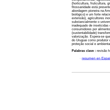
(horticultura, fruticultura,
fitossanidade está presen
abordagem pioneira na Amér
biológico) e um forte rela
extensão), agricultores in
substancialmente o univer
inadequado de inseticidas
consumidores por aliment
(sustentabilidade) transfo
valorização. Espera-se qu
do Uruguai como produtor d
proteção social e ambienta
Palabras clave :
revisão h
·
resumen en Espa