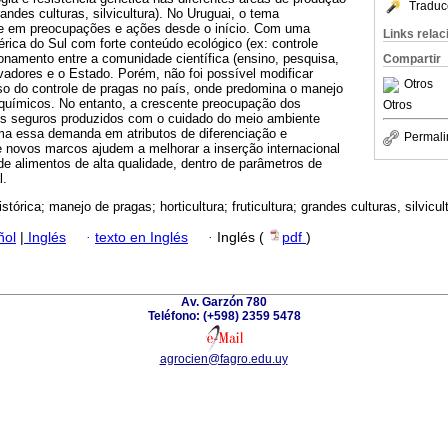
Traduc
 grandes culturas, silvicultura). No Uruguai, o tema
te em preocupações e ações desde o início. Com uma
Links rela
ica do Sul com forte conteúdo ecológico (ex: controle
cionamento entre a comunidade científica (ensino, pesquisa,
Compartir
ovadores e o Estado. Porém, não foi possível modificar
Otros
so do controle de pragas no país, onde predomina o manejo
 químicos. No entanto, a crescente preocupação dos
Otros
os seguros produzidos com o cuidado do meio ambiente
rma essa demanda em atributos de diferenciação e
Permali
e novos marcos ajudem a melhorar a inserção internacional
e alimentos de alta qualidade, dentro de parâmetros de
l.
istórica; manejo de pragas; horticultura; fruticultura; grandes culturas, silvicul
ñol
|
Inglés
·
texto en Inglés
·
Inglés (
pdf
)
Av. Garzón 780
Teléfono: (+598) 2359 5478
agrocien@fagro.edu.uy