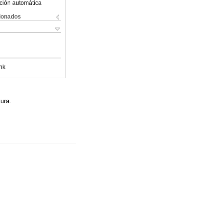
ción automática
cionados
nk
tura.