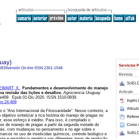
guay)
Servicios 
0839
versión On-line
ISSN
2301-1548
Revista
SciELO
EWART, X.
.
Fundamentos e desenvolvimento do manejo
Articulo
a revisão das lições e desafios.
Agrociencia Uruguay
.2, e409. Epub 01-Dic-2020. ISSN 1510-0839.
Inglés 
gro.24.409
.
Articu
 o “Ano Internacional da Fitossanidade”. Nesse contexto, a
objetivo sintetizar a rica história do manejo de pragas no
Referen
, esse esforço é inédito. Para isso, é compilado o
os de manejo de pragas a partir da segunda metade do
Como ci
uais, com mudanças no pensamento e no agir sobre o
SciELO
arcos no uso de inseticidas químicos, controle biológico e
ia e resistência genética nas diferentes áreas de produção