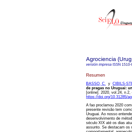
Agrociencia (Uru
versión impresa
ISSN
1510-
Resumen
BASSO, C.
y
CIBILS-ST
de pragas no Uruguai: um
[online]. 2020, vol.24, n
https://doi.org/10.31285/a
A fao proclamou 2020 como
presente revisão tem como 
Uruguai. Ao nosso entender
desenvolvimento de métod
século XIX até os dias at
assunto. Se destacam os m
comportamental, agroecolog