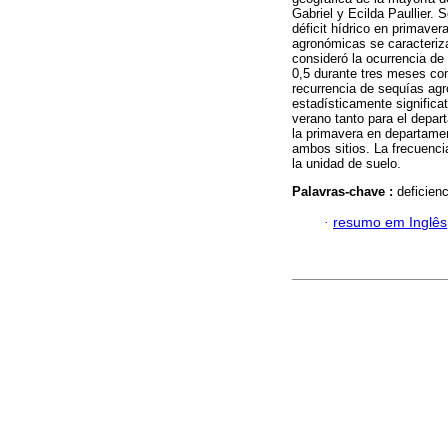
Gabriel y Ecilda Paullier.
déficit hídrico en primaver
agronómicas se caracteriza
consideró la ocurrencia de
0,5 durante tres meses co
recurrencia de sequías agr
estadísticamente significat
verano tanto para el depar
la primavera en departament
ambos sitios. La frecuenci
la unidad de suelo.
Palavras-chave :
deficien
·
resumo em Inglês