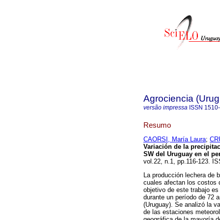
Agrociencia (Uru
versão impressa
ISSN
1510
Resumo
CAORSI, María Laura
;
CRU
Variación de la precipita
SW del Uruguay en el per
vol.22, n.1, pp.116-123. 
La producción lechera de ba
cuales afectan los costos 
objetivo de este trabajo e
durante un período de 72 a
(Uruguay). Se analizó la var
de las estaciones meteorol
geográfica de la mayoría d