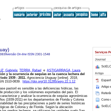
guay)
Serviços P
-0839
versão On-line
ISSN
2301-1548
Journal
SciELO
Z, Gabriela
;
TERRA, Rafael
e
ASTIGARRAGA, Laura
.
Artigo
ción y la ocurrencia de sequías en la cuenca lechera del
íodo 1939 - 2011.
Agrociencia Uruguay
[online]. 2018,
Espanh
ISSN 1510-0839.
https://doi.org/10.31285/agro.22.1.12
.
Artigo
se pastoril es sensible a las deficiencias hídricas, las
de producción y los volúmenes exportados del país. El
Referên
s caracterizar y analizar la ocurrencia de sequías agronómicas
ños (1939-2011) en los departamentos de Florida y Colonia
Como ci
iabilidad de las precipitaciones a partir de series históricas
SciELO
ógicas de Colonia y de Florida. Según la ubicación
e los predios lecheros, se utilizaron las unidades suelo San