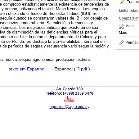
Traduç
 Se comprobó estadísticamente la existencia de tendencias de
a y verano, utilizando el test de Mann-Kendall. Las sequías
Links rela
ron utilizando el Índice de Bienestar Hídrico (IBH). Se
 sequía cuando se constataron valores de IBH por debajo de
Compartilh
nsecutivos como mínimo. Se calculó la frecuencia y
Mais
onómicas. Los resultados indican que existe tendencia
iva de disminución de las deficiencias hídricas para el
Mais
tamento de Florida como el departamento de Colonia y para
o de Florida. Se destaca la alta variabilidad interanual en
Permali
a de períodos de sequía y recurrencia varió según la región y
cia hídrica; sequía agronómica; producción lechera.
·
texto em Espanhol
·
Espanhol (
pdf
)
Av. Garzón 780
Teléfono: (+598) 2359 5478
agrocien@fagro.edu.uy