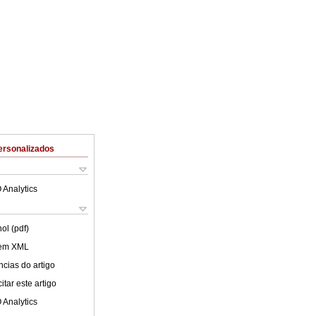
ersonalizados
 Analytics
ol (pdf)
 em XML
cias do artigo
tar este artigo
 Analytics