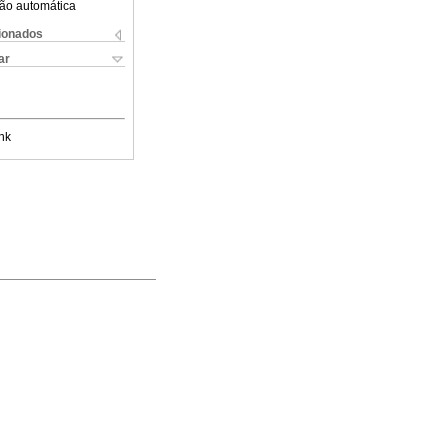
ão automática
cionados
ar
nk