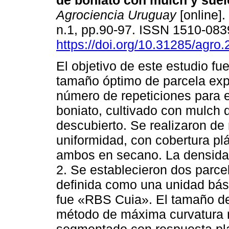
de boniato con mulch y suel
Agrociencia Uruguay
[online].
n.1, pp.90-97. ISSN 1510-083
https://doi.org/10.31285/agro.
El objetivo de este estudio fu
tamaño óptimo de parcela exp
número de repeticiones para ev
boniato, cultivado con mulch 
descubierto. Se realizaron d
uniformidad, con cobertura plá
ambos en secano. La densidad
2. Se establecieron dos parce
definida como una unidad bási
fue «RBS Cuia». El tamaño de 
método de máxima curvatura m