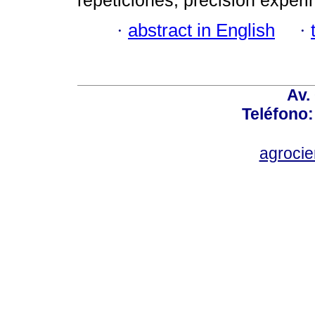
repeticiones; precisión exper
·
abstract in English
·
Av.
Teléfono:
agroci