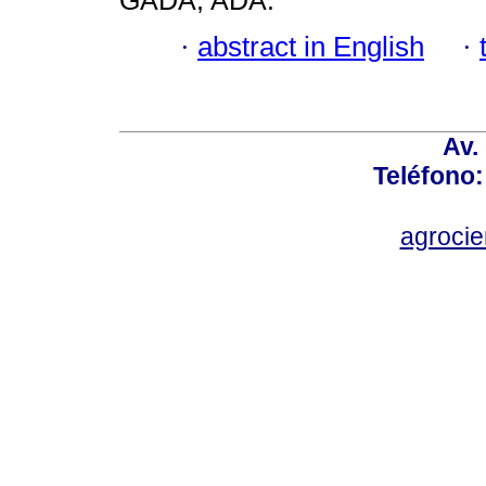
GADA; ADA.
·
abstract in English
·
Av.
Teléfono:
agroci