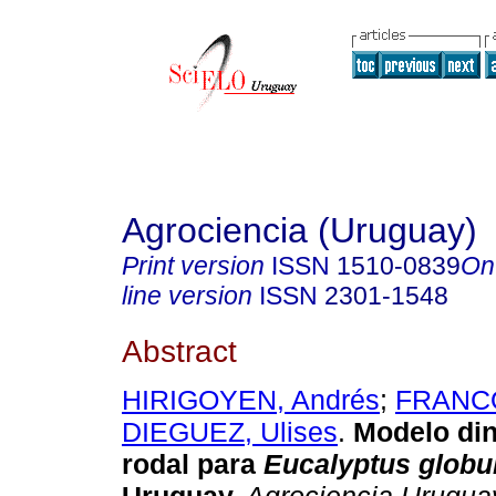
Agrociencia (Uruguay)
Print version
ISSN
1510-0839
On
line version
ISSN
2301-1548
Abstract
HIRIGOYEN, Andrés
;
FRANCO
DIEGUEZ, Ulises
.
Modelo di
rodal para
Eucalyptus globu