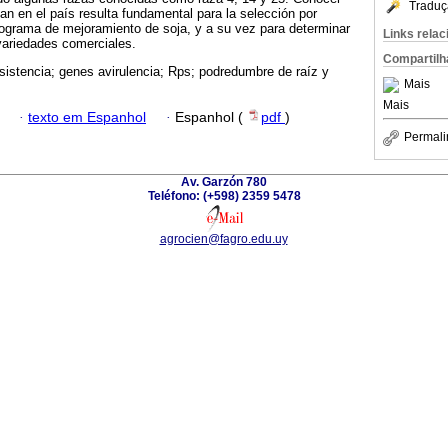
Traduç
an en el país resulta fundamental para la selección por
rograma de mejoramiento de soja, y a su vez para determinar
Links rela
variedades comerciales.
Compartilh
sistencia; genes avirulencia; Rps; podredumbre de raíz y
Mais
Mais
·
texto em Espanhol
·
Espanhol (
pdf
)
Permali
Av. Garzón 780
Teléfono: (+598) 2359 5478
agrocien@fagro.edu.uy