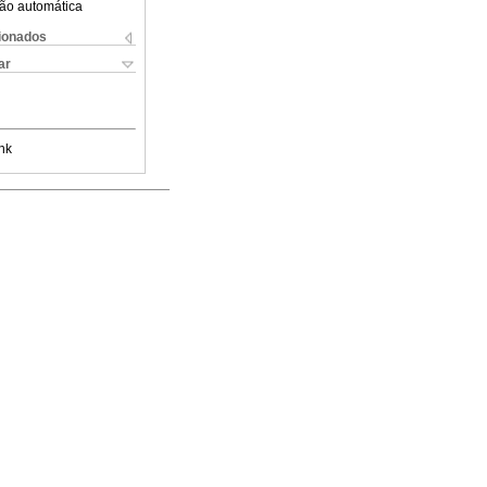
ão automática
cionados
ar
nk