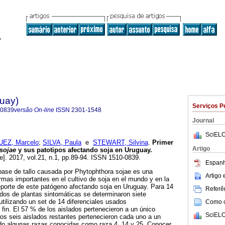
guay)
Serviços P
-0839
versão On-line
ISSN
2301-1548
Journal
SciELO
EZ, Marcelo
;
SILVA, Paula
e
STEWART, Silvina
.
Primer
Artigo
sojae
y sus patotipos afectando soja en Uruguay.
e]. 2017, vol.21, n.1, pp.89-94. ISSN 1510-0839.
Espanh
base de tallo causada por Phytophthora sojae es una
Artigo
as importantes en el cultivo de soja en el mundo y en la
reporte de este patógeno afectando soja en Uruguay. Para 14
Referên
idos de plantas sintomáticas se determinaron siete
utilizando un set de 14 diferenciales usados
Como ci
 fin. El 57 % de los aislados pertenecieron a un único
SciELO
, los seis aislados restantes pertenecieron cada uno a un
ndo algunas razas conocidas como raza 4, 14 y 25. Conocer