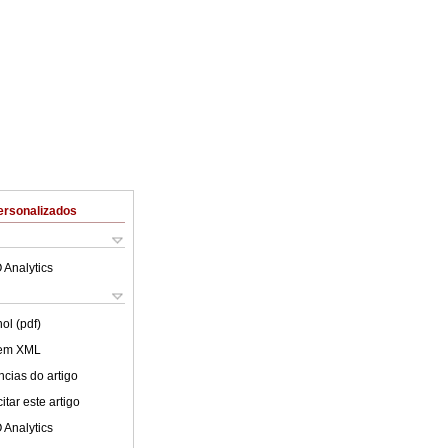
ersonalizados
 Analytics
ol (pdf)
 em XML
cias do artigo
tar este artigo
 Analytics