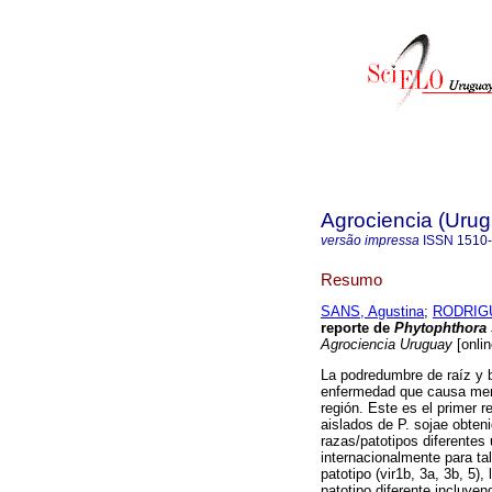
Agrociencia (Uru
versão impressa
ISSN
1510
Resumo
SANS, Agustina
;
RODRIGU
reporte de
Phytophthora 
Agrociencia Uruguay
[onlin
La podredumbre de raíz y 
enfermedad que causa merm
región. Este es el primer 
aislados de P. sojae obten
razas/patotipos diferentes 
internacionalmente para tal
patotipo (vir1b, 3a, 3b, 5)
patotipo diferente incluye