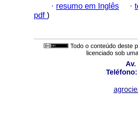
·
resumo em Inglês
·
pdf
)
Todo o conteúdo deste pe
licenciado sob um
Av.
Teléfono:
agroci