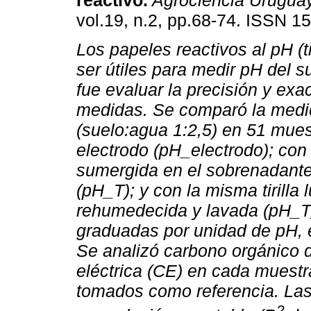
reactivo.
Agrociencia Urugua
vol.19, n.2, pp.68-74. ISSN 1
Los papeles reactivos al pH (ti
ser útiles para medir pH del su
fue evaluar la precisión y exa
medidas. Se comparó la medi
(suelo:agua 1:2,5) en 51 mues
electrodo (pH_electrodo); con 
sumergida en el sobrenadante
(pH_T); y con la misma tirilla
rehumedecida y lavada (pH_T_RL
graduadas por unidad de pH, 
Se analizó carbono orgánico 
eléctrica (CE) en cada muestr
tomados como referencia. Las
2