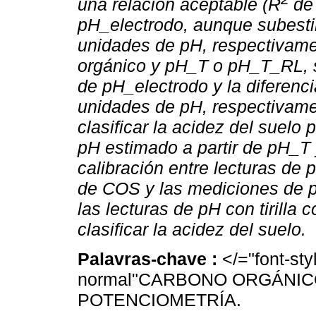
una relación aceptable (R
de
pH_electrodo, aunque subesti
unidades de pH, respectivame
orgánico y pH_T o pH_T_RL, se
de pH_electrodo y la diferenc
unidades de pH, respectivame
clasificar la acidez del suel
pH estimado a partir de pH_T 
calibración entre lecturas de p
de COS y las mediciones de pH
las lecturas de pH con tirilla
clasificar la acidez del suelo.
Palavras-chave :
</="font-sty
normal"CARBONO ORGÁNICO
POTENCIOMETRÍA.