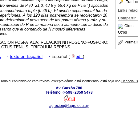
Traduc
-1
ro niveles de P (0, 21,8, 43,6 y 65,4 kg de P
ha
) aplicados
.
Links rela
o superfosfato triple (0-46-0). El diseño experimental fue de
repeticiones. A los 120 días post-siembra se recolectaron 10
Compartir
ara determinar el peso seco de las partes aéreas y raíz y su
ncentración de P en la materia seca aumentó con la dosis de
Otros
 tanto que el contenido de N mostró diferencias
Otros
epens.
Permali
IZACIÓN FOSFATADA; RELACIÓN NITRÓGENO-FÓSFORO;
 LOTUS TENUIS; TRIFOLIUM REPENS.
s
·
texto en Español
·
Español (
pdf
)
Todo el contenido de esta revista, excepto dónde está identificado, está bajo una
Licencia 
Av. Garzón 780
Teléfono: (+598) 2359 5478
agrocien@fagro.edu.uy