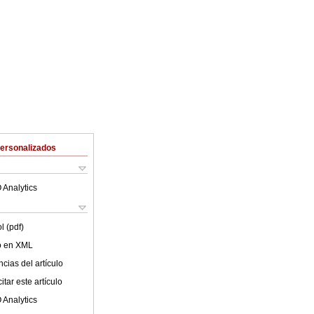
Personalizados
 Analytics
l (pdf)
lo en XML
cias del artículo
tar este artículo
 Analytics