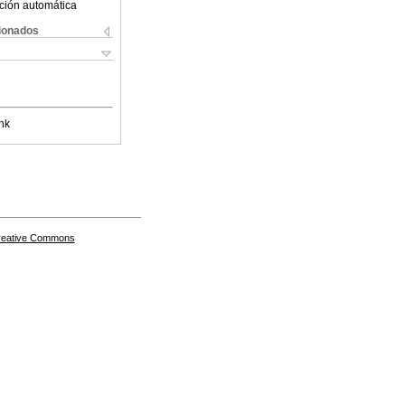
ción automática
cionados
nk
Creative Commons