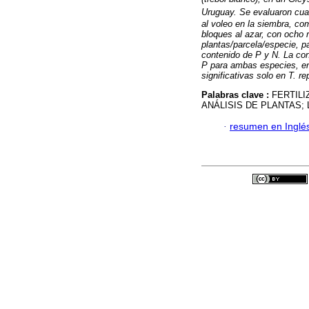
Uruguay. Se evaluaron cuat
al voleo en la siembra, com
bloques al azar, con ocho 
plantas/parcela/especie, p
contenido de P y N. La co
P para ambas especies, en
significativas solo en T. r
Palabras clave :
FERTIL
ANÁLISIS DE PLANTAS;
·
resumen en Inglé