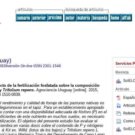
guay)
Servicios 
0839
versión On-line
ISSN
2301-1548
Revista
SciELO
cto de la fertilización fosfatada sobre la composición
Articulo
y
Trifolium repens
.
Agrociencia Uruguay
[online]. 2015,
N 1510-0839.
Españo
rendimiento y calidad de forraje de las pasturas nativas es
Articu
e leguminosas en el tapiz. Para un establecimiento apropiado
 contar con una disponibilidad adecuada de fósforo (P) en el
Referen
eficientes de este nutriente en muchos suelos, es necesario
tilización. El objetivo del presente estudio fue evaluar el
Como ci
 siembra en varias dosis sobre el contenido de P y nitrógeno
SciELO
 & Kit ex. Willd. (lotus de los bajos) y Trifolium repens L.
ysol Lúvico Melánico Típico del Departamento de Cerro Largo,