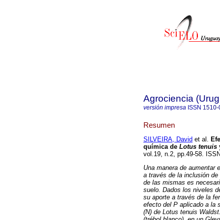
Agrociencia (Uru
versión impresa
ISSN
1510-
Resumen
SILVEIRA, David
et al.
Efe
química de
Lotus tenuis
vol.19, n.2, pp.49-58. ISS
Una manera de aumentar el 
a través de la inclusión d
de las mismas es necesario
suelo. Dados los niveles d
su aporte a través de la fer
efecto del P aplicado a la
(N) de Lotus tenuis Waldst.
(trébol blanco), en un Gle