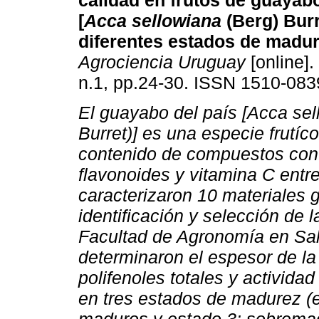
calidad en frutos de guayabo
[
Acca sellowiana
(Berg) Burr
diferentes estados de madur
Agrociencia Uruguay
[online].
n.1, pp.24-30. ISSN 1510-083
El guayabo del país [Acca sel
Burret)] es una especie frutíc
contenido de compuestos con a
flavonoides y vitamina C entre
caracterizaron 10 materiales g
identificación y selección de 
Facultad de Agronomía en Sa
determinaron el espesor de la 
polifenoles totales y activida
en tres estados de madurez (e