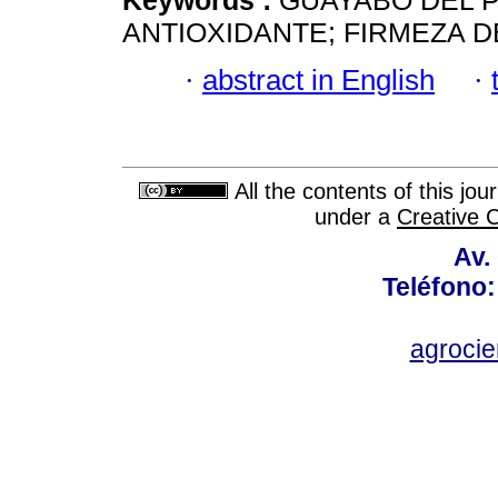
Keywords :
GUAYABO DEL P
ANTIOXIDANTE; FIRMEZA D
·
abstract in English
·
All the contents of this jo
under a
Creative 
Av.
Teléfono:
agroci