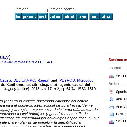
guay)
Services 
9
On-line version
ISSN
2301-1548
Journal
SciELO
ariana
;
DEL CAMPO, Raquel
and
PEYROU, Mercedes
.
Article
de Xanthomonas citri sbsp. citri, agente causal del
a Uruguay
[online]. 2013, vol.17, n.2, pp.64-74. ISSN 1510-
Spanis
Article
tri (Xcc) es la especie bacteriana causante del cancro
tiva para el comercio internacional de fruta fresca. Veinte
Article
uguay y la región, responsables de la forma más severa del
cterizados a nivel fenotípico y genotípico con el fin de
How to 
identidad fue confirmada por anticuerpos específicos, PCR e
SciELO
irulencia en plantas de pomelo y la sensibilidad a
ípico, las cepas fueron caracterizadas según el perfil