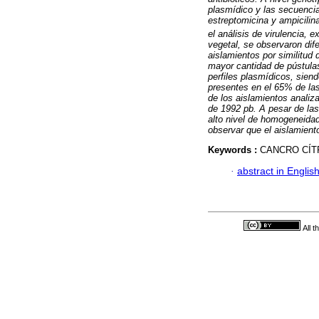
plasmídico y las secuencia
estreptomicina y ampicilin
el análisis de virulencia,
vegetal, se observaron dif
aislamientos por similitud 
mayor cantidad de pústulas
perfiles plasmídicos, siend
presentes en el 65% de las
de los aislamientos analiz
de 1992 pb. A pesar de las
alto nivel de homogeneidad
observar que el aislamient
Keywords :
CANCRO CÍT
·
abstract in Englis
All 