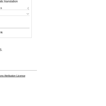
ic translation
ks
nk
S.
s Attribution License