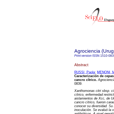
Agrociencia (Uru
Print version
ISSN
1510-083
Abstract
RUSSI, Paola
;
MENONI, M
Caracterización de cepas 
cancro cítrico.
Agrocienci
0839.
Xanthomonas citri sbsp. ci
cítrico, enfermedad restric
aislamientos de Xcc, de Ur
cancro cítrico, fueron cara
conocer su diversidad. Su 
inoculación. Se evaluó la v
antibióticos. A nivel genot