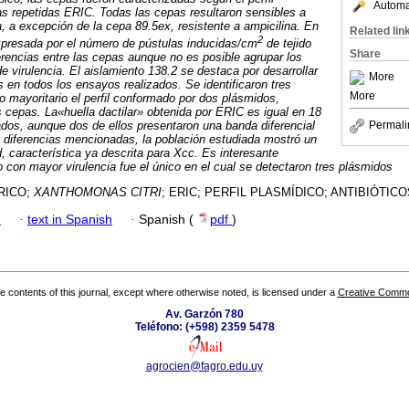
Automat
s repetidas ERIC. Todas las cepas resultaron sensibles a
a, a excepción de la cepa 89.5ex, resistente a ampicilina. En
Related lin
2
 expresada por el número de pústulas inducidas/cm
de tejido
Share
erencias entre las cepas aunque no es posible agrupar los
de virulencia. El aislamiento 138.2 se destaca por desarrollar
More
 en todos los ensayos realizados. Se identificaron tres
More
o mayoritario el perfil conformado por dos plásmidos,
 cepas. La«huella dactilar» obtenida por ERIC es igual en 18
ados, aunque dos de ellos presentaron una banda diferencial
Permali
 diferencias mencionadas, la población estudiada mostró un
, característica ya descrita para Xcc. Es interesante
o con mayor virulencia fue el único en el cual se detectaron tres plásmidos
RICO;
XANTHOMONAS CITRI
; ERIC; PERFIL PLASMÍDICO; ANTIBIÓTICO
h
·
text in Spanish
·
Spanish (
pdf
)
the contents of this journal, except where otherwise noted, is licensed under a
Creative Common
Av. Garzón 780
Teléfono: (+598) 2359 5478
agrocien@fagro.edu.uy