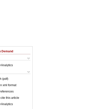
on Demand
 Analytics
h (pdf)
 in xml format
 references
cite this article
 Analytics