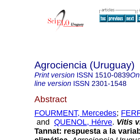
Agrociencia (Uruguay)
Print version
ISSN
1510-0839
On
line version
ISSN
2301-1548
Abstract
FOURMENT, Mercedes
;
FERR
and
QUENOL, Hérve
.
Vitis 
Tannat: respuesta a la variab