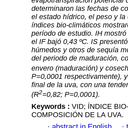
evapotranspiración potencial d
determinaron las fechas de c
el estado hídrico, el peso y la
índices bio-climáticos mostrar
período de estudio. IH mostr
el IF bajó 0,43 ºC. IS present
húmedos y otros de sequía m
del periodo de maduración, co
envero (maduración) y cosec
P=0,0001 respectivamente), y
final de la uva, con una tende
2
(R
=0,82; P=0,0001).
Keywords :
VID; ÍNDICE BI
COMPOSICIÓN DE LA UVA.
·
abstract in English
·